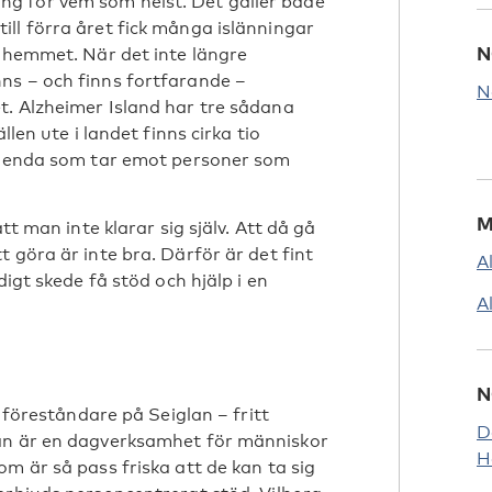
g för vem som helst. Det gäller både
ll förra året fick många islänningar
N
i hemmet. När det inte längre
ns – och finns fortfarande –
N
t. Alzheimer Island har tre sådana
llen ute i landet finns cirka tio
en enda som tar emot personer som
M
tt man inte klarar sig själv. Att då gå
 göra är inte bra. Därför är det fint
A
digt skede få stöd och hjälp i en
A
N
r föreståndare på Seiglan – fritt
D
lan är en dagverksamhet för människor
H
m är så pass friska att de kan ta sig