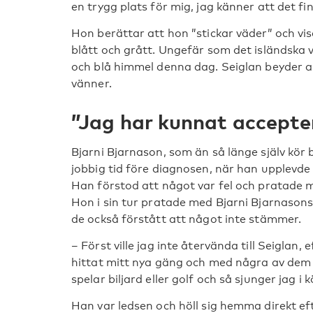
en trygg plats för mig, jag känner att det fi
Hon berättar att hon ”stickar väder” och visar
blått och grått. Ungefär som det isländska 
och blå himmel denna dag. Seiglan beyder ak
vänner.
”Jag har kunnat accepte
Bjarni Bjarnason, som än så länge själv kör b
jobbig tid före diagnosen, när han upplevde at
Han förstod att något var fel och pratade m
Hon i sin tur pratade med Bjarni Bjarnason
de också förstått att något inte stämmer.
– Först ville jag inte återvända till Seiglan,
hittat mitt nya gäng och med några av dem h
spelar biljard eller golf och så sjunger jag i 
Han var ledsen och höll sig hemma direkt eft