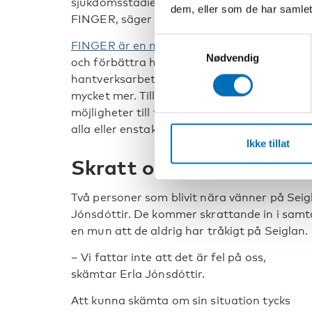
sjukdomsstadiet kan man förlänga de goda år
dem, eller som de har samlet
FINGER, säger Gulli Eyjólfsson.
Samtykkevalg
FINGER är en metod som visat att livsstile
Nødvendig
och förbättra hjärnhälsan. På Seiglan finns m
hantverksarbete till yoga, fysisk och mental 
mycket mer. Till verksamheten finns psykol
möjligheter till träning med personliga tränar
alla eller enstaka dagar.
Ikke tillat
Skratt och nära vänska
Två personer som blivit nära vänner på Seig
Jónsdóttir. De kommer skrattande in i sam
en mun att de aldrig har tråkigt på Seiglan.
– Vi fattar inte att det är fel på oss,
skämtar Erla Jónsdóttir.
Att kunna skämta om sin situation tycks