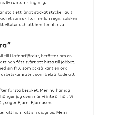
nns liv runtomkring mig.
 stolt ett långt stickat stycke i gult,
vädret som skiftar mellan regn, solsken
tiviteter och att hon funnit nya
ra”
il till Hafnarfjördur, berättar om en
t han fått svårt att hitta till jobbet.
ed sin fru, som också känt en oro.
s arbetskamrater, som bekräftade att
 efter första besöket. Men nu har jag
änger jag även när vi inte är här. Vi
kör, säger Bjarni Bjarnason.
er att han fått sin diagnos. Men i