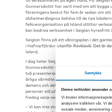
till verksamheten på egen hand. På Seiglan 
Gunnarsdottir har varit med om att bygga u
föreningens beslut för fem år sedan om att
alzheimerdiagnos behövs till de nya lokale
felloworganisation på Island stöttar verks
kan bedriva verksamhet i Seiglan hyresfritt i
Seiglan finns på ett våningsplan i det gamla
i Hafnarfjördur utanför Reykjavik. Det är de
Island.
I dag heter Seiglans chef Guðlaugur Eyjólfss
Gunnarsdottir är och har varit anställda av
Samtykke
två presenterade nyligen verksamheten för
årliga vårmöte i Reykjavik. Temat för nätve
demens och det är i den kontexten Seiglan 
Denne nettsiden anvender c
personer stå på kö för att få komma till v
fredag varje vecka.
Vi bruker informasjonskapsler
analysere trafikken vår. Vi 
– Vi kan inte stoppa sjukdomen. Men med stö
sosiale medier, annonsering 