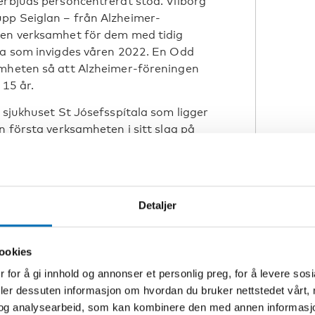
erbjuds personcentrerat stöd. Vilborg
pp Seiglan – från Alzheimer-
 en verksamhet för dem med tidig
rna som invigdes våren 2022. En Odd
amheten så att Alzheimer-föreningen
 15 år.
 sjukhuset St Jósefsspítala som ligger
n första verksamheten i sitt slag på
on, kallad Gulli. Båda han och Vilborg
 isländska Alzheimer-föreningen. De
Detaljer
 Nordiskt demensnätverk som hade sitt
rkets arbete 2023 är prevention av
har fått stor uppmärksamhet. Minst 35
ookies
erksamheten som är öppen måndag till
 for å gi innhold og annonser et personlig preg, for å levere sos
deler dessuten informasjon om hvordan du bruker nettstedet vårt,
d och insatser tidigt i
og analysearbeid, som kan kombinere den med annen informasjon d