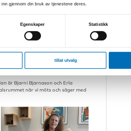
en. Vi checkar i de flesta boxarna i
 inn gjennom din bruk av tjenestene deres.
n kan förebygga problem
med minnet
Egenskaper
Statistikk
assor av aktiviteter, allt från
träning, utflykter, sång, spel och
oger kopplade. Deltagarna har också
e. Det är helt frivilligt att dyka upp
tillat utvalg
p
lan är Bjarni Bjarnason och Erla
talsrummet när vi möts och säger med