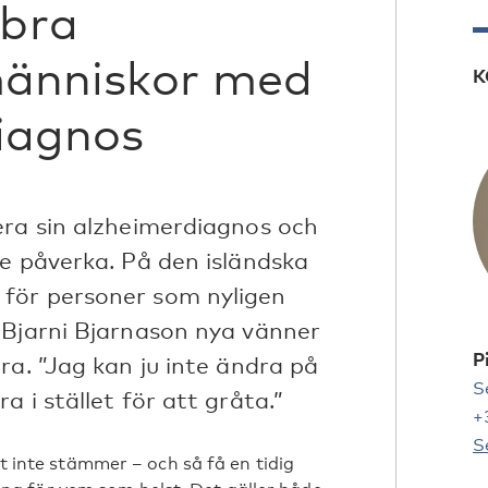
bra
människor med
K
diagnos
era sin alzheimerdiagnos och
e påverka. På den isländska
för personer som nyligen
 Bjarni Bjarnason nya vänner
P
ra. ”Jag kan ju inte ändra på
S
 i stället för att gråta.”
+
S
ot inte stämmer – och så få en tidig