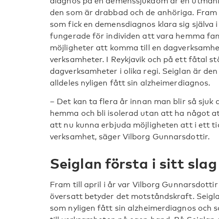
diagnos på en demenssjukdom är en utmanin
den som är drabbad och de anhöriga. Fram ti
som fick en demensdiagnos klara sig själva 
fungerade för individen att vara hemma fan
möjligheter att komma till en dagverksamhe
verksamheter. I Reykjavik och på ett fåtal stä
dagverksamheter i olika regi. Seiglan är d
alldeles nyligen fått sin alzheimerdiagnos.
– Det kan ta flera år innan man blir så sjuk a
hemma och bli isolerad utan att ha något att
att nu kunna erbjuda möjligheten att i ett ti
verksamhet, säger Vilborg Gunnarsdottir.
Seiglan första i sitt slag
Fram till april i år var Vilborg Gunnarsdotti
översatt betyder det motståndskraft. Seig
som nyligen fått sin alzheimerdiagnos och so