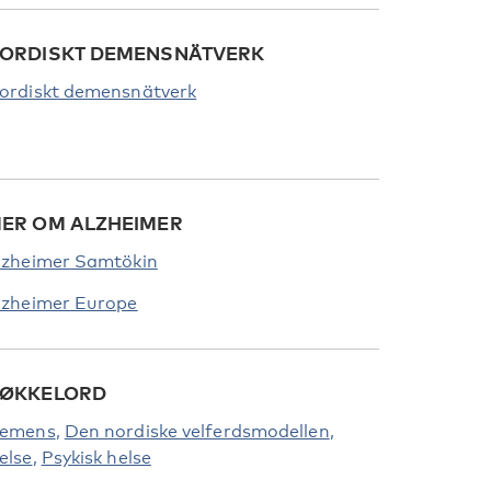
ORDISKT DEMENSNÄTVERK
ordiskt demensnätverk
ER OM ALZHEIMER
lzheimer Samtökin
lzheimer Europe
ØKKELORD
emens
Den nordiske velferdsmodellen
else
Psykisk helse