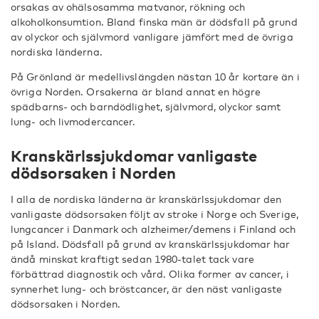
orsakas av ohälsosamma matvanor, rökning och
alkoholkonsumtion. Bland finska män är dödsfall på grund
av olyckor och självmord vanligare jämfört med de övriga
nordiska länderna.
På Grönland är medellivslängden nästan 10 år kortare än i
övriga Norden. Orsakerna är bland annat en högre
spädbarns- och barndödlighet, självmord, olyckor samt
lung- och livmodercancer.
Kranskärlssjukdomar vanligaste
dödsorsaken i Norden
I alla de nordiska länderna är kranskärlssjukdomar den
vanligaste dödsorsaken följt av stroke i Norge och Sverige,
lungcancer i Danmark och alzheimer/demens i Finland och
på Island. Dödsfall på grund av kranskärlssjukdomar har
ändå minskat kraftigt sedan 1980-talet tack vare
förbättrad diagnostik och vård. Olika former av cancer, i
synnerhet lung- och bröstcancer, är den näst vanligaste
dödsorsaken i Norden.