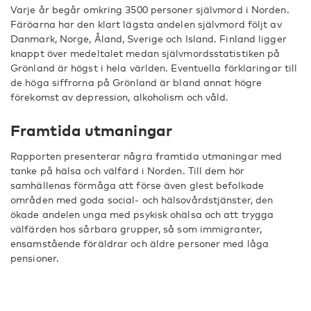
Varje år begår omkring 3500 personer självmord i Norden.
Färöarna har den klart lägsta andelen självmord följt av
Danmark, Norge, Åland, Sverige och Island. Finland ligger
knappt över medeltalet medan självmordsstatistiken på
Grönland är högst i hela världen. Eventuella förklaringar till
de höga siffrorna på Grönland är bland annat högre
förekomst av depression, alkoholism och våld.
Framtida utmaningar
Rapporten presenterar några framtida utmaningar med
tanke på hälsa och välfärd i Norden. Till dem hör
samhällenas förmåga att förse även glest befolkade
områden med goda social- och hälsovårdstjänster, den
ökade andelen unga med psykisk ohälsa och att trygga
välfärden hos sårbara grupper, så som immigranter,
ensamstående föräldrar och äldre personer med låga
pensioner.