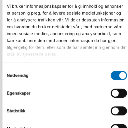
Vi bruker informasjonskapsler for å gi innhold og annonser
et personlig preg, for å levere sosiale mediefunksjoner og
for å analysere trafikken vår. Vi deler dessuten informasjon
om hvordan du bruker nettstedet vårt, med partnerne våre
innen sosiale medier, annonsering og analysearbeid, som
kan kombinere den med annen informasjon du har gjort
tilgjengelig for dem, eller som de har samlet inn gjennom din
bruk av tjenestene deres.
Samtykkevalg
Nødvendig
Egenskaper
BARN & UNGE
17 jun 2024
Unga har annan syn på psykisk hälsa än
Statistikk
myndigheter