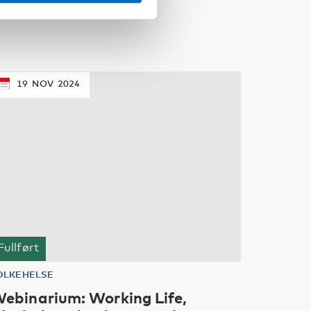
19
NOV
2024
Fullført
OLKEHELSE
ebinarium: Working Life,