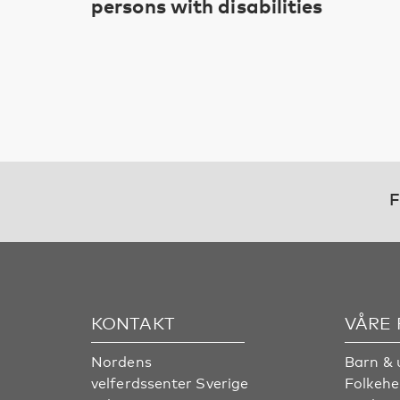
persons with disabilities
F
KONTAKT
VÅRE
Nordens
Barn & 
velferdssenter Sverige
Folkehe