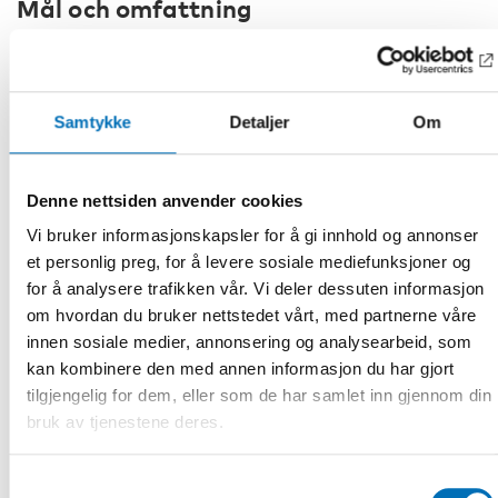
Mål och omfattning
Syftet med projektet är att förbättra kunskap, metoder och
samordning kring genomförande och uppföljning av
konventionen i de nordiska länderna.
Samtykke
Detaljer
Om
Projektet ska bidra till ökad tillgång till jämförbar och
könsuppdelad statistik samt till en samlad överblick över
hur konventionen genomförs i Norden. Genom detta stärks
Denne nettsiden anvender cookies
förutsättningarna för evidensbaserad politik, lärande
mellan länderna och uppföljning av både CRPD och Agenda
Vi bruker informasjonskapsler for å gi innhold og annonser
2030 för hållbar utveckling. Projektet genomförs i
et personlig preg, for å levere sosiale mediefunksjoner og
samarbete med
Nordregio
.
for å analysere trafikken vår. Vi deler dessuten informasjon
Projektet omfattar bland annat:
om hvordan du bruker nettstedet vårt, med partnerne våre
innen sosiale medier, annonsering og analysearbeid, som
kartläggning av nationella strategier, handlingsplaner
kan kombinere den med annen informasjon du har gjort
och metoder för implementering av CRPD i de nordiska
tilgjengelig for dem, eller som de har samlet inn gjennom din
länderna samt relevant forskning, utvärderingar och
bruk av tjenestene deres.
erfarenheter
kartläggning av hur organisationer för personer med
Samtykkevalg