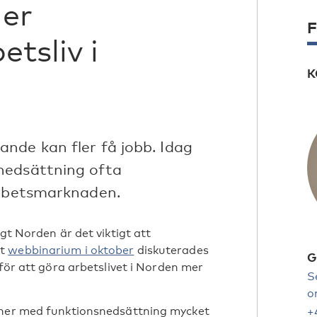
er
F
tsliv i
K
nde kan fler få jobb. Idag
nedsättning ofta
arbetsmarknaden.
gt Norden är det viktigt att
tt
webbinarium i oktober
diskuterades
G
 för att göra arbetslivet i Norden mer
S
o
oner med funktionsnedsättning mycket
+