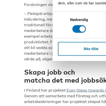
dem, eller som de har samlet
Forskningen visar att anställda i fleksjob är
– Fleksjob erbjuder en möjlighet till
Samtykkevalg
inkludering, men håller ändå kvar en
Nødvendig
traditionell förståelse av hur en
medarbetare ska vara då det gäller till
exempel arbetskapacitet och
produktivitet. Fleksjobsanställda riskerar
att bli sedda som mindre värdefulla
Ikke tillat
medarbetare i jobb som det sätts lägre
värde på, säger Thomas Bredgaard.
Skapa jobb och
matcha det med jobbsö
I Finland har projektet
Easy Steps towards 
Genom att samarbeta med företag och utf
arbetsbeskrivningar har projektet skapat hå