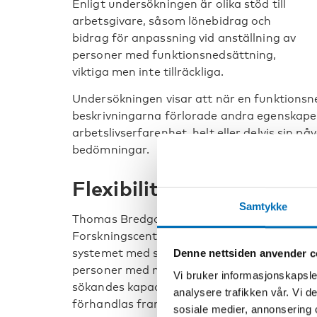
Enligt undersökningen är olika stöd till
arbetsgivare, såsom lönebidrag och
bidrag för anpassning vid anställning av
personer med funktionsnedsättning,
viktiga men inte tillräckliga.
Undersökningen visar att när en funktionsn
beskrivningarna förlorade andra egenskape
arbetslivserfarenhet, helt eller delvis sin p
bedömningar.
Flexibilitet ger jobb
Samtykke
Thomas Bredgaard, professor vid Aalborg Un
Forskningscenter for Handicap og Beskæfti
systemet med så kallade Fleksjobs. De flexibl
Denne nettsiden anvender c
personer med nedsatt arbetsförmåga. Jobbe
Vi bruker informasjonskapsler
sökandes kapacitet och funktionsnedsättni
analysere trafikken vår. Vi 
förhandlas fram.
sosiale medier, annonsering 