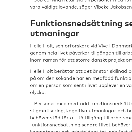
vara väldigt lovande, säger Vibeke Jakobsen
Funktionsnedsättning sen
utmaningar
Helle Holt, seniorforskare vid Vive i Danma
genom hela livet påverkar tillgången till a
inom ramen för ett större danskt projekt o
Helle Holt berättar att det är stor skillnad
på om den sökande har en medfödd funktion
om en person som sent i livet upplever en v
olycka.
– Personer med medfödd funktionsnedsättni
stigmatisering, kognitiva utmaningar och br
behöver stöd för att få tillgång till arbet
funktionsnedsättning senare i livet behöver i
kompetenser och arbetsidentitet, och fast 