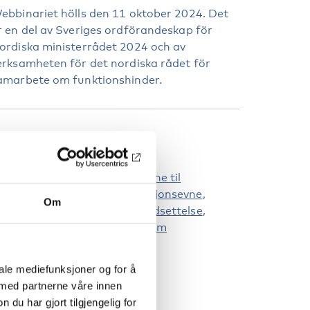
ebbinariet hölls den 11 oktober 2024. Det
r en del av Sveriges ordförandeskap för
ordiska ministerrådet 2024 och av
erksamheten för det nordiska rådet för
amarbete om funktionshinder.
ØKKELORD
rbeidsmarked
Ns konvensjon om rettighetene til
ennesker med nedsatt funksjonsevne
Om
unksjonshinder
Funksjonsnedsettelse
ådet for nordisk samarbeid om
unksjonshinder
iale mediefunksjoner og for å
 med partnerne våre innen
u har gjort tilgjengelig for