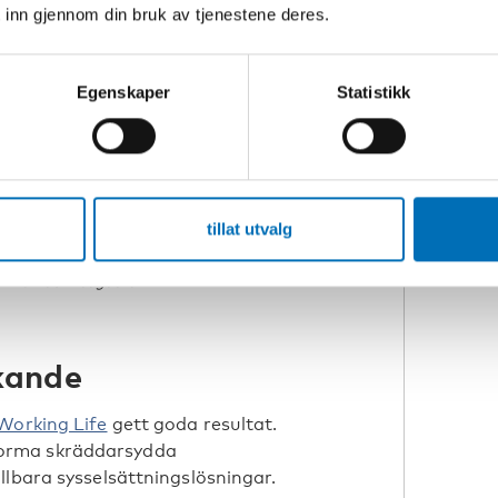
 inn gjennom din bruk av tjenestene deres.
 i en ambivalent position.
Egenskaper
Statistikk
tillat utvalg
Thomas Bredgaard
kande
Working Life
gett goda resultat.
orma skräddarsydda
llbara sysselsättningslösningar.