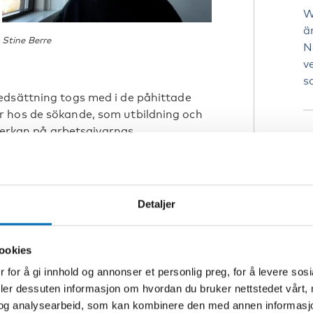
W
ä
Stine Berre
N
v
s
edsättning togs med i de påhittade
r hos de sökande, som utbildning och
åverkan på arbetsgivarnas
N
A
F
m
Detaljer
F
iversitet och verksam vid
R
gelse har undersökt det danska
f
a jobben är en form av stöd till
ookies
t designas så det passar den
 for å gi innhold og annonser et personlig preg, for å levere sos
ng, och antalet arbetstimmar
deler dessuten informasjon om hvordan du bruker nettstedet vårt,
og analysearbeid, som kan kombinere den med annen informasjon d