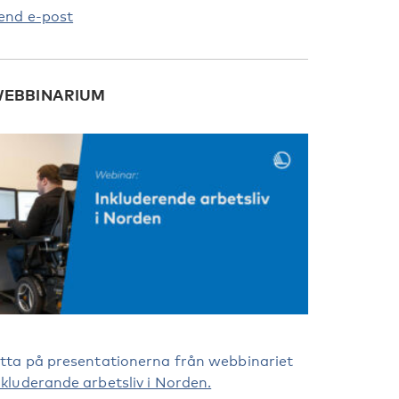
end e-post
EBBINARIUM
itta på presentationerna från webbinariet
nkluderande arbetsliv i Norden.