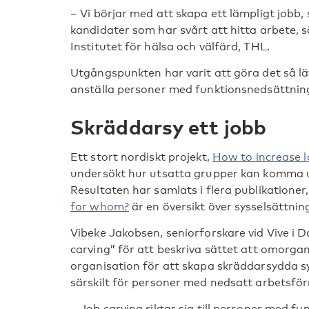
– Vi börjar med att skapa ett lämpligt jobb
kandidater som har svårt att hitta arbete, s
Institutet för hälsa och välfärd, THL.
Utgångspunkten har varit att göra det så lä
anställa personer med funktionsnedsättnin
Skräddarsy ett jobb
Ett stort nordiskt projekt,
How to increase l
undersökt hur utsatta grupper kan komma 
Resultaten har samlats i flera publikationer
for whom?
är en översikt över sysselsättni
Vibeke Jakobsen, seniorforskare vid Vive i
carving” för att beskriva sättet att omorga
organisation för att skapa skräddarsydda sy
särskilt för personer med nedsatt arbetsfö
– Job carving riktar sig till personer med fu