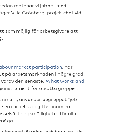
, sedan matchar vi jobbet med
äger Ville Grönberg, projektchef vid
tt som möjlig för arbetsgivare att
g.
abour market participation
, har
ut på arbetsmarknaden i högre grad.
, varav den senaste,
What works and
ngsinstrument för utsatta grupper.
 Danmark, använder begreppet ”job
nisera arbetsuppgifter inom en
sselsättningsmöjligheter för alla,
rmåga.
nktionsnedsättning, och har visat sig