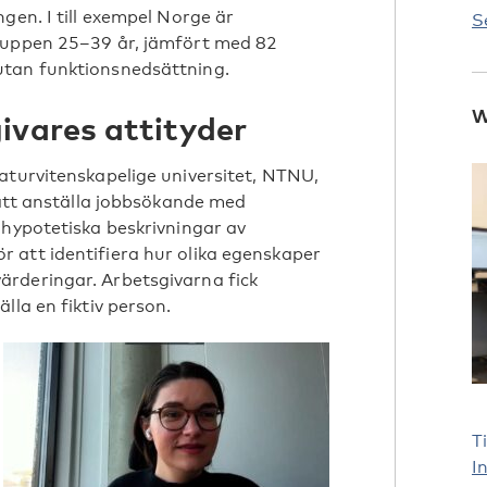
gen. I till exempel Norge är
S
ruppen 25–39 år, jämfört med 82
utan funktionsnedsättning.
W
ivares attityder
aturvitenskapelige universitet, NTNU,
 att anställa jobbsökande med
 hypotetiska beskrivningar av
 att identifiera hur olika egenskaper
rderingar. Arbetsgivarna fick
lla en fiktiv person.
T
I