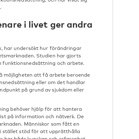
.
are i livet ger andra
rk, har undersökt hur förändringar
rbetsmarknaden. Studien har gjorts
m funktionsnedsättning och arbete.
 på möjligheten att få arbete beroende
snedsättning eller om det handlar
ändpunkt på grund av sjukdom eller
ng behöver hjälp för att hantera
ist på information och nätverk. De
smarknaden. Människor som fått en
 stället stöd för att upprätthålla
de har både kunskap och erfarenhet