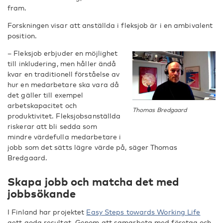
fram.
Forskningen visar att anställda i fleksjob är i en ambivalent
position.
– Fleksjob erbjuder en möjlighet
till inkludering, men håller ändå
kvar en traditionell förståelse av
hur en medarbetare ska vara då
det gäller till exempel
arbetskapacitet och
Thomas Bredgaard
produktivitet. Fleksjobsanställda
riskerar att bli sedda som
mindre värdefulla medarbetare i
jobb som det sätts lägre värde på, säger Thomas
Bredgaard.
Skapa jobb och matcha det med
jobbsökande
I Finland har projektet
Easy Steps towards Working Life
gett goda resultat. Genom att samarbeta med företag och