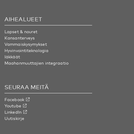
AIHEALUEET
Lapset & nouret
Kansanterveys
Vammaiskysymykset
Hyvinvointiteknologia
Iäkkäät
Maahanmuuttajien integraatio
SEURAA MEITÄ
Facebook
Youtube
LinkedIn
Uutiskirje