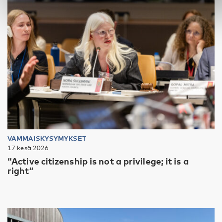
VAMMAISKYSYMYKSET
17 kesä 2026
“Active citizenship is not a privilege; it is a
right”