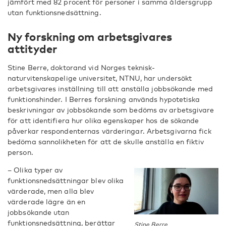
jämfört med 82 procent för personer i samma åldersgrupp
utan funktionsnedsättning.
Ny forskning om arbetsgivares
attityder
Stine Berre, doktorand vid Norges teknisk-
naturvitenskapelige universitet, NTNU, har undersökt
arbetsgivares inställning till att anställa jobbsökande med
funktionshinder. I Berres forskning används hypotetiska
beskrivningar av jobbsökande som bedöms av arbetsgivare
för att identifiera hur olika egenskaper hos de sökande
påverkar respondenternas värderingar. Arbetsgivarna fick
bedöma sannolikheten för att de skulle anställa en fiktiv
person.
– Olika typer av
funktionsnedsättningar blev olika
värderade, men alla blev
värderade lägre än en
jobbsökande utan
funktionsnedsättning, berättar
Stine Berre