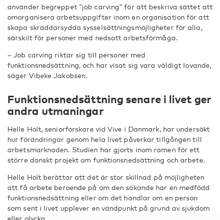
använder begreppet ”job carving” för att beskriva sättet att
omorganisera arbetsuppgifter inom en organisation för att
skapa skräddarsydda sysselsättningsmöjligheter för alla,
särskilt för personer med nedsatt arbetsförmåga.
– Job carving riktar sig till personer med
funktionsnedsättning, och har visat sig vara väldigt lovande,
säger Vibeke Jakobsen.
Funktionsnedsättning senare i livet ger
andra utmaningar
Helle Holt, seniorforskare vid Vive i Danmark, har undersökt
hur förändringar genom hela livet påverkar tillgången till
arbetsmarknaden. Studien har gjorts inom ramen för ett
större danskt projekt om funktionsnedsättning och arbete.
Helle Holt berättar att det är stor skillnad på möjligheten
att få arbete beroende på om den sökande har en medfödd
funktionsnedsättning eller om det handlar om en person
som sent i livet upplever en vändpunkt på grund av sjukdom
eller olycka.