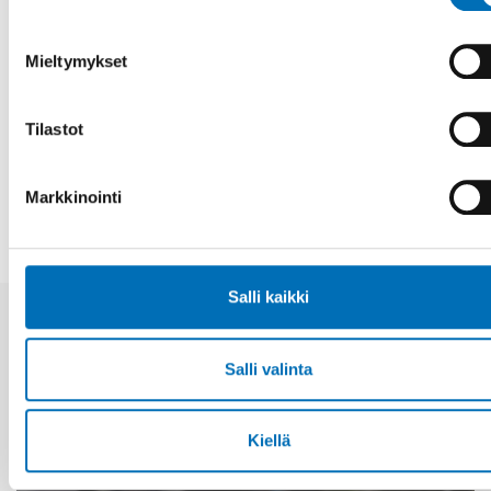
Mieltymykset
Fakta
Tilastot
JAA
Markkinointi
Salli kaikki
Aiheeseen liittyviä uutisia
Salli valinta
Kiellä