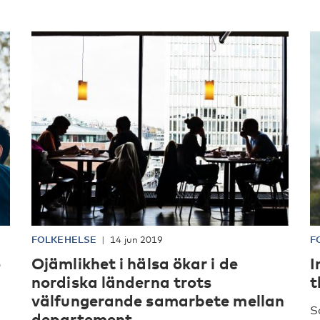
FOLKEHELSE
14 jun 2019
F
o
Ojämlikhet i hälsa ökar i de
I
nordiska länderna trots
t
välfungerande samarbete mellan
S
departement