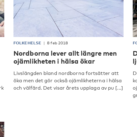
FOLKEHELSE
8 feb 2018
F
Nordborna lever allt längre men
D
ojämlikheten i hälsa ökar
l
Livslängden bland nordborna fortsätter att
D
öka men det gör också ojämlikheterna i hälsa
k
rk
och välfärd. Det visar årets upplaga av pu [...]
o
gr