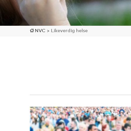
NVC
>
Likeverdig helse