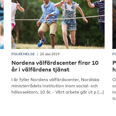
FOLKEHELSE
20 des 2019
F
Nordens välfärdscenter firar 10
P
år i välfärdens tjänst
h
I år fyller Nordens välfärdscenter, Nordiska
O
ministerrådets institution inom social- och
o
e
hälsosektorn, 10 år. - Vårt arbete går ut p [...]
i
s