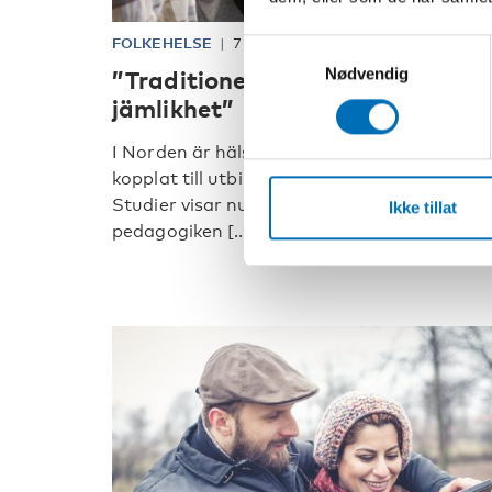
FOLKEHELSE
7 mai 2019
Samtykkevalg
Nødvendig
”Traditionell undervisning ökar
jämlikhet”
I Norden är hälsa i högre utsträckning
kopplat till utbildningsnivå än till inkomst.
Studier visar nu att den progressiva
Ikke tillat
pedagogiken [...]