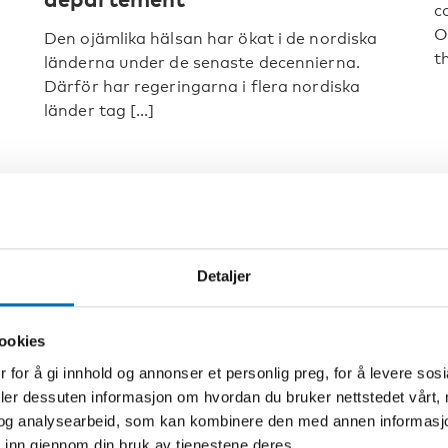
c
O
Den ojämlika hälsan har ökat i de nordiska
th
länderna under de senaste decennierna.
Därför har regeringarna i flera nordiska
länder tag [...]
Detaljer
ookies
 for å gi innhold og annonser et personlig preg, for å levere sos
deler dessuten informasjon om hvordan du bruker nettstedet vårt,
og analysearbeid, som kan kombinere den med annen informasjon d
 inn gjennom din bruk av tjenestene deres.