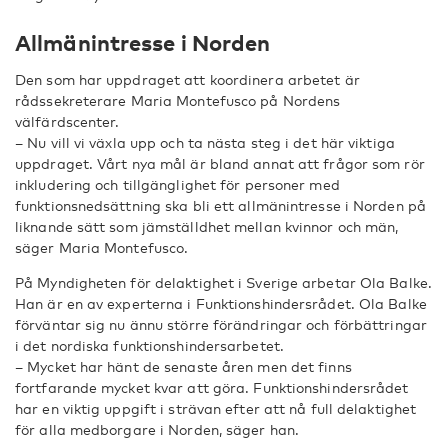
Allmänintresse i Norden
Den som har uppdraget att koordinera arbetet är
rådssekreterare Maria Montefusco på Nordens
välfärdscenter.
– Nu vill vi växla upp och ta nästa steg i det här viktiga
uppdraget. Vårt nya mål är bland annat att frågor som rör
inkludering och tillgänglighet för personer med
funktionsnedsättning ska bli ett allmänintresse i Norden på
liknande sätt som jämställdhet mellan kvinnor och män,
säger Maria Montefusco.
På Myndigheten för delaktighet i Sverige arbetar Ola Balke.
Han är en av experterna i Funktionshindersrådet. Ola Balke
förväntar sig nu ännu större förändringar och förbättringar
i det nordiska funktionshindersarbetet.
– Mycket har hänt de senaste åren men det finns
fortfarande mycket kvar att göra. Funktionshindersrådet
har en viktig uppgift i strävan efter att nå full delaktighet
för alla medborgare i Norden, säger han.