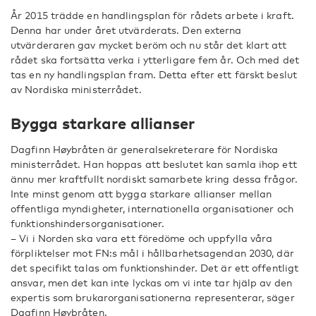
År 2015 trädde en handlingsplan för rådets arbete i kraft.
Denna har under året utvärderats. Den externa
utvärderaren gav mycket beröm och nu står det klart att
rådet ska fortsätta verka i ytterligare fem år. Och med det
tas en ny handlingsplan fram. Detta efter ett färskt beslut
av Nordiska ministerrådet.
Bygga starkare allianser
Dagfinn Høybråten är generalsekreterare för Nordiska
ministerrådet. Han hoppas att beslutet kan samla ihop ett
ännu mer kraftfullt nordiskt samarbete kring dessa frågor.
Inte minst genom att bygga starkare allianser mellan
offentliga myndigheter, internationella organisationer och
funktionshindersorganisationer.
– Vi i Norden ska vara ett föredöme och uppfylla våra
förpliktelser mot FN:s mål i hållbarhetsagendan 2030, där
det specifikt talas om funktionshinder. Det är ett offentligt
ansvar, men det kan inte lyckas om vi inte tar hjälp av den
expertis som brukarorganisationerna representerar, säger
Dagfinn Høybråten.