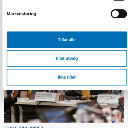
Age-friendly development requires a whole-of-
society approach
Markedsføring
Tillat alle
tillat utvalg
Ikke tillat
FUNKSJONSHINDER