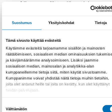
Aiheeseen liittyviä uutisia
Suostumus
Yksityiskohdat
Tietoja
Tämä sivusto käyttää evästeitä
Käytämme evästeitä tarjoamamme sisällön ja mainosten
räätälöimiseen, sosiaalisen median ominaisuuksien tukemis
ja kävijämäärämme analysoimiseen. Lisäksi jaamme
sosiaalisen median, mainosalan ja analytiikka-alan
kumppaneillemme tietoja siitä, miten käytät sivustoamme.
Kumppanimme voivat yhdistää näitä tietoja muihin tietoihin,
joita olet antanut heille tai joita on kerätty, kun olet käyttänyt
heidän palvelujaan.
Suostumuksen
IÄKKÄÄT
Välttämätön
valinta
1 heinä 2026