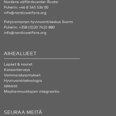
Nordens välfärdscenter Ruotsi
Puhelin:
+46 8 545 536 00
info@nordicwelfare.org
Pohjoismainen hyvinvointikeskus Suomi
Puhelin:
+358 (0)20 7410 880
info@nordicwelfare.org
AIHEALUEET
Lapset & nouret
Kansanterveys
Vammaiskysymykset
Hyvinvointiteknologia
Iäkkäät
Maahanmuuttajien integraatio
SEURAA MEITÄ