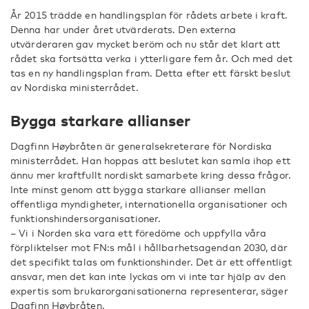
År 2015 trädde en handlingsplan för rådets arbete i kraft.
Denna har under året utvärderats. Den externa
utvärderaren gav mycket beröm och nu står det klart att
rådet ska fortsätta verka i ytterligare fem år. Och med det
tas en ny handlingsplan fram. Detta efter ett färskt beslut
av Nordiska ministerrådet.
Bygga starkare allianser
Dagfinn Høybråten är generalsekreterare för Nordiska
ministerrådet. Han hoppas att beslutet kan samla ihop ett
ännu mer kraftfullt nordiskt samarbete kring dessa frågor.
Inte minst genom att bygga starkare allianser mellan
offentliga myndigheter, internationella organisationer och
funktionshindersorganisationer.
– Vi i Norden ska vara ett föredöme och uppfylla våra
förpliktelser mot FN:s mål i hållbarhetsagendan 2030, där
det specifikt talas om funktionshinder. Det är ett offentligt
ansvar, men det kan inte lyckas om vi inte tar hjälp av den
expertis som brukarorganisationerna representerar, säger
Dagfinn Høybråten.