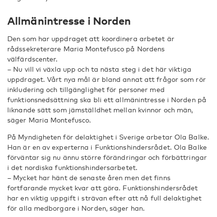
Allmänintresse i Norden
Den som har uppdraget att koordinera arbetet är
rådssekreterare Maria Montefusco på Nordens
välfärdscenter.
– Nu vill vi växla upp och ta nästa steg i det här viktiga
uppdraget. Vårt nya mål är bland annat att frågor som rör
inkludering och tillgänglighet för personer med
funktionsnedsättning ska bli ett allmänintresse i Norden på
liknande sätt som jämställdhet mellan kvinnor och män,
säger Maria Montefusco.
På Myndigheten för delaktighet i Sverige arbetar Ola Balke.
Han är en av experterna i Funktionshindersrådet. Ola Balke
förväntar sig nu ännu större förändringar och förbättringar
i det nordiska funktionshindersarbetet.
– Mycket har hänt de senaste åren men det finns
fortfarande mycket kvar att göra. Funktionshindersrådet
har en viktig uppgift i strävan efter att nå full delaktighet
för alla medborgare i Norden, säger han.