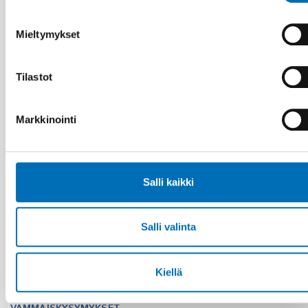
Age-friendly development requires a whole-of-
society approach
Mieltymykset
Tilastot
Markkinointi
Salli kaikki
Salli valinta
Kiellä
VAMMAISKYSYMYKSET