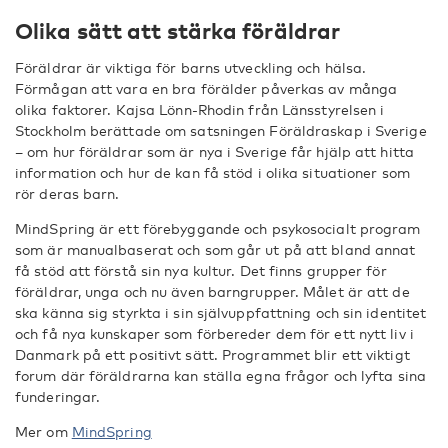
Olika sätt att stärka föräldrar
Föräldrar är viktiga för barns utveckling och hälsa.
Förmågan att vara en bra förälder påverkas av många
olika faktorer. Kajsa Lönn-Rhodin från Länsstyrelsen i
Stockholm berättade om satsningen Föräldraskap i Sverige
– om hur föräldrar som är nya i Sverige får hjälp att hitta
information och hur de kan få stöd i olika situationer som
rör deras barn.
MindSpring är ett förebyggande och psykosocialt program
som är manualbaserat och som går ut på att bland annat
få stöd att förstå sin nya kultur. Det finns grupper för
föräldrar, unga och nu även barngrupper. Målet är att de
ska känna sig styrkta i sin självuppfattning och sin identitet
och få nya kunskaper som förbereder dem för ett nytt liv i
Danmark på ett positivt sätt. Programmet blir ett viktigt
forum där föräldrarna kan ställa egna frågor och lyfta sina
funderingar.
Mer om
MindSpring