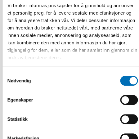
Vi bruker informasjonskapsler for å gi innhold og annonser
et personlig preg, for å levere sosiale mediefunksjoner og
for å analysere trafikken vår. Vi deler dessuten informasjon
om hvordan du bruker nettstedet vårt, med partnerne våre
innen sosiale medier, annonsering og analysearbeid, som
kan kombinere den med annen informasjon du har gjort
tilgjengelig for dem, eller som de har samlet inn gjennom din
bruk av tjenestene deres.
Samtykkevalg
Nødvendig
Egenskaper
FUNKSJONSHINDER
28 mai 2026
Unga med funktionsnedsättning efterlyser
Statistikk
tydligare information om fri rörlighet
Markedsføring