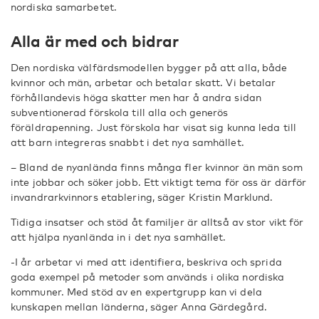
nordiska samarbetet.
Alla är med och bidrar
Den nordiska välfärdsmodellen bygger på att alla, både
kvinnor och män, arbetar och betalar skatt. Vi betalar
förhållandevis höga skatter men har å andra sidan
subventionerad förskola till alla och generös
föräldrapenning. Just förskola har visat sig kunna leda till
att barn integreras snabbt i det nya samhället.
– Bland de nyanlända finns många fler kvinnor än män som
inte jobbar och söker jobb. Ett viktigt tema för oss är därför
invandrarkvinnors etablering, säger Kristin Marklund.
Tidiga insatser och stöd åt familjer är alltså av stor vikt för
att hjälpa nyanlända in i det nya samhället.
-I år arbetar vi med att identifiera, beskriva och sprida
goda exempel på metoder som används i olika nordiska
kommuner. Med stöd av en expertgrupp kan vi dela
kunskapen mellan länderna, säger Anna Gärdegård.