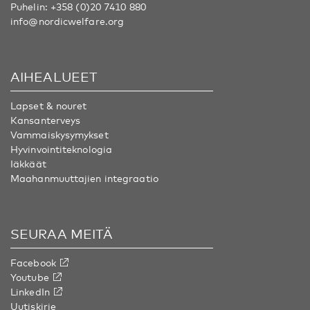
Puhelin:
+358 (0)20 7410 880
info@nordicwelfare.org
AIHEALUEET
Lapset & nouret
Kansanterveys
Vammaiskysymykset
Hyvinvointiteknologia
Iäkkäät
Maahanmuuttajien integraatio
SEURAA MEITÄ
Facebook
Youtube
LinkedIn
Uutiskirje