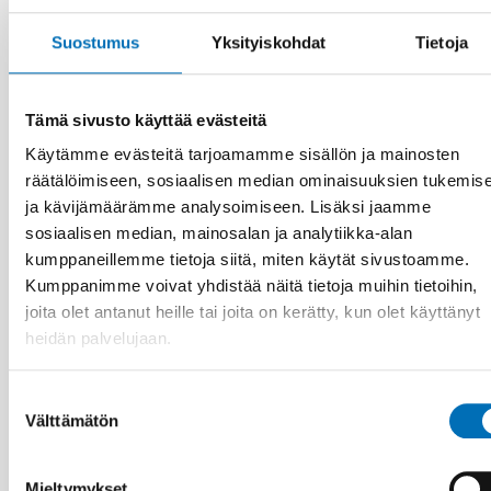
Suostumus
Yksityiskohdat
Tietoja
Tämä sivusto käyttää evästeitä
Käytämme evästeitä tarjoamamme sisällön ja mainosten
räätälöimiseen, sosiaalisen median ominaisuuksien tukemis
ja kävijämäärämme analysoimiseen. Lisäksi jaamme
sosiaalisen median, mainosalan ja analytiikka-alan
kumppaneillemme tietoja siitä, miten käytät sivustoamme.
Kumppanimme voivat yhdistää näitä tietoja muihin tietoihin,
joita olet antanut heille tai joita on kerätty, kun olet käyttänyt
heidän palvelujaan.
VAMMAISKYSYMYKSET
28 touko 2026
Suostumuksen
Unga med funktionsnedsättning efterlyser
Välttämätön
valinta
tydligare information om fri rörlighet
Mieltymykset