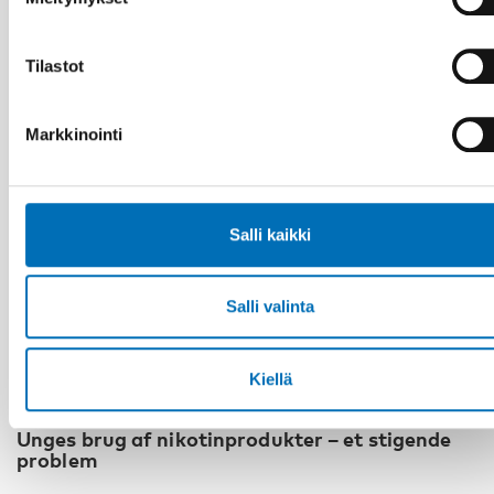
Tilastot
Markkinointi
Salli kaikki
Salli valinta
Kiellä
KANSANTERVEYS
8 syys 2025
Unges brug af nikotinprodukter – et stigende
problem