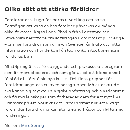
Olika sätt att stärka föräldrar
Föräldrar är viktiga för barns utveckling och hälsa.
Förmågan att vara en bra förälder påverkas av många
olika faktorer. Kajsa Lönn-Rhodin från Länsstyrelsen i
Stockholm berättade om satsningen Föräldraskap i Sverige
– om hur föräldrar som är nya i Sverige får hjälp att hitta
information och hur de kan få stöd i olika situationer som
rör deras barn.
MindSpring är ett förebyggande och psykosocialt program
som är manualbaserat och som går ut på att bland annat
få stöd att förstå sin nya kultur. Det finns grupper för
föräldrar, unga och nu även barngrupper. Målet är att de
ska känna sig styrkta i sin självuppfattning och sin identitet
och få nya kunskaper som förbereder dem för ett nytt liv i
Danmark på ett positivt sätt. Programmet blir ett viktigt
forum där föräldrarna kan ställa egna frågor och lyfta sina
funderingar.
Mer om
MindSpring