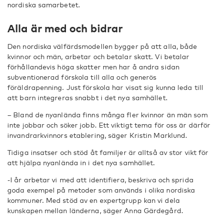
nordiska samarbetet.
Alla är med och bidrar
Den nordiska välfärdsmodellen bygger på att alla, både
kvinnor och män, arbetar och betalar skatt. Vi betalar
förhållandevis höga skatter men har å andra sidan
subventionerad förskola till alla och generös
föräldrapenning. Just förskola har visat sig kunna leda till
att barn integreras snabbt i det nya samhället.
– Bland de nyanlända finns många fler kvinnor än män som
inte jobbar och söker jobb. Ett viktigt tema för oss är därför
invandrarkvinnors etablering, säger Kristin Marklund.
Tidiga insatser och stöd åt familjer är alltså av stor vikt för
att hjälpa nyanlända in i det nya samhället.
-I år arbetar vi med att identifiera, beskriva och sprida
goda exempel på metoder som används i olika nordiska
kommuner. Med stöd av en expertgrupp kan vi dela
kunskapen mellan länderna, säger Anna Gärdegård.