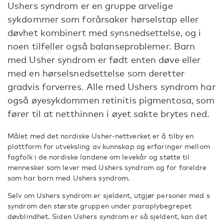
Ushers syndrom er en gruppe arvelige
sykdommer som forårsaker hørselstap eller
døvhet kombinert med synsnedsettelse, og i
noen tilfeller også balanseproblemer. Barn
med Usher syndrom er født enten døve eller
med en hørselsnedsettelse som deretter
gradvis forverres. Alle med Ushers syndrom har
også øyesykdommen retinitis pigmentosa, som
fører til at netthinnen i øyet sakte brytes ned.
Målet med det nordiske Usher-nettverket er å tilby en
plattform for utveksling av kunnskap og erfaringer mellom
fagfolk i de nordiske landene om levekår og støtte til
mennesker som lever med Ushers syndrom og for foreldre
som har barn med Ushers syndrom.
Selv om Ushers syndrom er sjeldent, utgjør personer med s
syndrom den største gruppen under paraplybegrepet
døvblindhet. Siden Ushers syndrom er så sjeldent, kan det