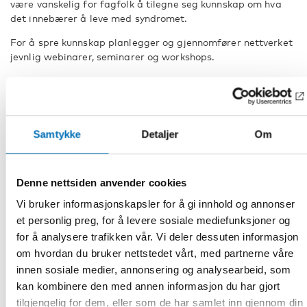
være vanskelig for fagfolk å tilegne seg kunnskap om hva
det innebærer å leve med syndromet.
For å spre kunnskap planlegger og gjennomfører nettverket
jevnlig webinarer, seminarer og workshops.
Lær mer om Ushers syndrom
Alle med Ushers syndrom har behov for habilitering og
rehabilitering med koordinert syns- og hørselsinnsats,
Samtykke
Detaljer
Om
derfor er det viktig at de ulike instansene i samfunnet har
tilstrekkelig kunnskap. Tilpasninger til miljøet og tekniske
kommunikasjonsmidler legger til rette for aktiv deltakelse i
Denne nettsiden anvender cookies
ulike sammenhenger.
Vi bruker informasjonskapsler for å gi innhold og annonser
Du kan lese mer om Ushers syndrom hos
den svenske
et personlig preg, for å levere sosiale mediefunksjoner og
Socialstyrelsen
og norske
NKDB,
samt på
US National Eye
for å analysere trafikken vår. Vi deler dessuten informasjon
Institute
.
om hvordan du bruker nettstedet vårt, med partnerne våre
Det svenske Nationellt kunskapscenter för dövblindfrågor
innen sosiale medier, annonsering og analysearbeid, som
(NKCDB) har et
program for behandling av Ushers
kan kombinere den med annen informasjon du har gjort
syndrom
og Danmarks Center for Sansenedsættelse har
tilgjengelig for dem, eller som de har samlet inn gjennom din
utgitt
At være barn og ung med Usher syndrom
, to gode