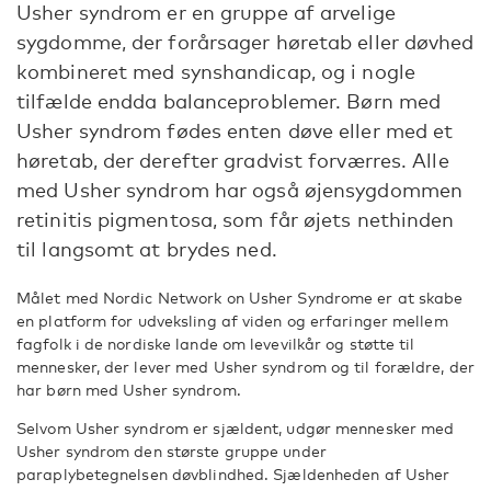
Usher syndrom er en gruppe af arvelige
sygdomme, der forårsager høretab eller døvhed
kombineret med synshandicap, og i nogle
tilfælde endda balanceproblemer. Børn med
Usher syndrom fødes enten døve eller med et
høretab, der derefter gradvist forværres. Alle
med Usher syndrom har også øjensygdommen
retinitis pigmentosa, som får øjets nethinden
til langsomt at brydes ned.
Målet med Nordic Network on Usher Syndrome er at skabe
en platform for udveksling af viden og erfaringer mellem
fagfolk i de nordiske lande om levevilkår og støtte til
mennesker, der lever med Usher syndrom og til forældre, der
har børn med Usher syndrom.
Selvom Usher syndrom er sjældent, udgør mennesker med
Usher syndrom den største gruppe under
paraplybetegnelsen døvblindhed. Sjældenheden af Usher