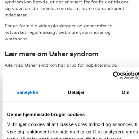
syndrom kan betyde, at det er svært for fagfolk at tilegne
sig viden om de forhold, som det at leve med syndromet
indebærer.
For at formidle viden planlægger og gennemfører
netværket regelmæssigt webinarer, seminarer og
workshops.
Lær mere om Usher syndrom
Alle med Usher syndrom har brug for habilitering og
rehabilitering med koordinerede syns- og høreinterventioner,
derfor er det vigtigt, at samfundets forskellige instanser
har tilstrækkelig viden. Tilpasninger til miljøet og tekniske
kommunikationsmidler letter aktiv deltagelse i forskellige
Samtykke
Detaljer
Om
sammenhænge.
Du kan læse mere om Usher syndrom hos
den svenske
Denne hjemmeside bruger cookies
sundhedsstyrelse og på
den norske
NKDB
samt på
US
National Eye Institute
.
Vi bruger cookies til at tilpasse vores indhold og annoncer, til
vise dig funktioner til sociale medier og til at analysere vores
Det svenske nationale videnscenter for døvblindespørgsmål
(NKCDB) har et
plejeprogram for Usher syndrom
, og det