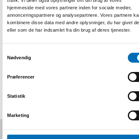
trafik. Vi deler også oplysninger om din brug af vores
danske center for sansenedsættelse har udgivet
At være
hjemmeside med vores partnere inden for sociale medier,
barn og ung med Usher syndrom
, to gode materialer til
annonceringspartnere og analysepartnere. Vores partnere k
dem, der møder mennesker med Usher syndrom i deres
kombinere disse data med andre oplysninger, du har givet d
arbejde.
eller som de har indsamlet fra din brug af deres tjenester.
Usher Syndrome Coalition
arbejder for at skabe
samarbejder og et forum, hvor mennesker med Usher kan
dele viden og komme i kontakt med andre med syndromet.
Samtykkevalg
Nødvendig
FAKTA
Præferencer
DEL
Statistik
Marketing
Følg os på sociale medier: