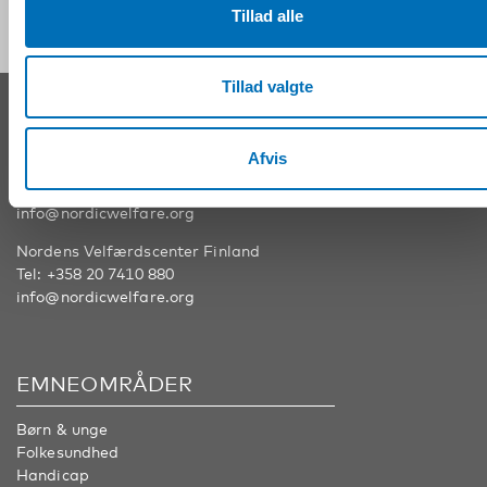
Tillad alle
Tillad valgte
KONTAKT
Afvis
Nordens Velfærdscenter Sverige
Tel:
+46 8 545 536 00
info@nordicwelfare.org
Nordens Velfærdscenter Finland
Tel:
+358 20 7410 880
info@nordicwelfare.org
EMNEOMRÅDER
Børn & unge
Folkesundhed
Handicap