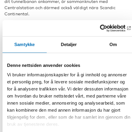
dit tunnelbanan ankommer, är sammanknuten med
Centralstation och därmed också väldigt nära Scandic
Continental.
Information om kollektivtrafik i Stockholm finns på
sl.se
.
Ankomst med flyg
Samtykke
Detaljer
Om
Stockholm Arlanda Flygplats ligger cirka 42 km från
hotellet. Från flygplatsen är det smidigt att ta
Arlanda
Express
direkt till Stockholms centralstation. Resan till
Denne nettsiden anvender cookies
och från Arlanda flygplats tar 20 minuter och biljetter
går att köpa i biljettautomater eller ombord på tåget.
Vi bruker informasjonskapsler for å gi innhold og annonser
Ett alternativ till flygtåget är flygbuss från Arlanda till
et personlig preg, for å levere sosiale mediefunksjoner og
Stockholms centralstation. Information om flygbussar
for å analysere trafikken vår. Vi deler dessuten informasjon
hittar du
här
. Det går självklart också fint att ta taxi
om hvordan du bruker nettstedet vårt, med partnerne våre
direkt till hotellet från Arlanda. Priset ska då ligga
innen sosiale medier, annonsering og analysearbeid, som
mellan 495 och 550 SEK. Vi rekommenderar följande
kan kombinere den med annen informasjon du har gjort
taxibolag: Taxi Stockholm, Sverige Taxi eller Taxi Kurir.
Taxi finns i direkt anslutning till Arlanda.
tilgjengelig for dem, eller som de har samlet inn gjennom din
bruk av tjenestene deres.
Bromma Stockholm Flygplats ligger 9 km från hotellet.