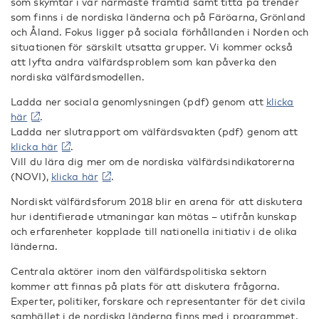
som skymtar i vår närmaste framtid samt titta på trender
som finns i de nordiska länderna och på Färöarna, Grönland
och Åland. Fokus ligger på sociala förhållanden i Norden och
situationen för särskilt utsatta grupper. Vi kommer också
att lyfta andra välfärdsproblem som kan påverka den
nordiska välfärdsmodellen.
Ladda ner sociala genomlysningen (pdf) genom att
klicka
här
.
Ladda ner slutrapport om välfärdsvakten (pdf) genom att
klicka här
.
Vill du lära dig mer om de nordiska välfärdsindikatorerna
(NOVI),
klicka här
.
Nordiskt välfärdsforum 2018 blir en arena för att diskutera
hur identifierade utmaningar kan mötas – utifrån kunskap
och erfarenheter kopplade till nationella initiativ i de olika
länderna.
Centrala aktörer inom den välfärdspolitiska sektorn
kommer att finnas på plats för att diskutera frågorna.
Experter, politiker, forskare och representanter för det civila
samhället i de nordiska länderna finns med i programmet.