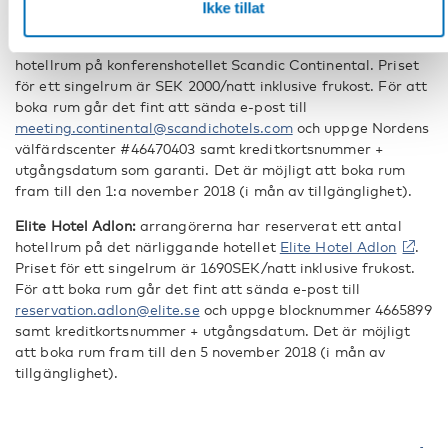
Ikke tillat
Boende
Scandic Continental
: arrangörerna har reserverat ett antal
hotellrum på konferenshotellet Scandic Continental. Priset
för ett singelrum är SEK 2000/natt inklusive frukost. För att
boka rum går det fint att sända e-post till
meeting.continental@scandichotels.com
och uppge Nordens
välfärdscenter #46470403 samt kreditkortsnummer +
utgångsdatum som garanti. Det är möjligt att boka rum
fram till den 1:a november 2018 (i mån av tillgänglighet).
Elite Hotel Adlon:
arrangörerna har reserverat ett antal
hotellrum på det närliggande hotellet
Elite Hotel Adlon
.
Priset för ett singelrum är 1690SEK/natt inklusive frukost.
För att boka rum går det fint att sända e-post till
reservation.adlon@elite.se
och uppge blocknummer 4665899
samt kreditkortsnummer + utgångsdatum. Det är möjligt
att boka rum fram till den 5 november 2018 (i mån av
tillgänglighet).