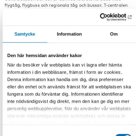
flygtåg, flygbuss och regionala tåg och bussar. T-centralen
dit tunnelbanan ankommer, är sammanknuten med
Centralstation och därmed också väldigt nära Scandic
Continental.
Samtycke
Information
Om
Information om kollektivtrafik i Stockholm finns på
sl.se
.
Ankomst med flyg
Den här hemsidan använder kakor
Stockholm Arlanda Flygplats ligger cirka 42 km från
När du besöker vår webbplats kan vi lagra eller hämta
hotellet. Från flygplatsen är det smidigt att ta
Arlanda
information i din webbläsare, främst i form av cookies.
Express
direkt till Stockholms centralstation. Resan till
och från Arlanda flygplats tar 20 minuter och biljetter
Denna information kan handla om dig, dina preferenser
går att köpa i biljettautomater eller ombord på tåget.
eller din enhet och används främst för att webbplatsen ska
Ett alternativ till flygtåget är flygbuss från Arlanda till
fungera som du förväntar dig. Informationen identifierar
Stockholms centralstation. Information om flygbussar
inte nödvändigsvist dig direkt, men den kan ge dig en mer
hittar du
här
. Det går självklart också fint att ta taxi
personlig webbupplevelse. När du använder vår webbplats
direkt till hotellet från Arlanda. Priset ska då ligga
placeras nödvändiga cookies automatiskt, och dessa är
mellan 495 och 550 SEK. Vi rekommenderar följande
alltid aktiva utan att kräva ditt samtycke. Dessa cookies är
taxibolag: Taxi Stockholm, Sverige Taxi eller Taxi Kurir.
Taxi finns i direkt anslutning till Arlanda.
nödvändiga för att du ska kunna använda webbplatsen och
Samtyckesval