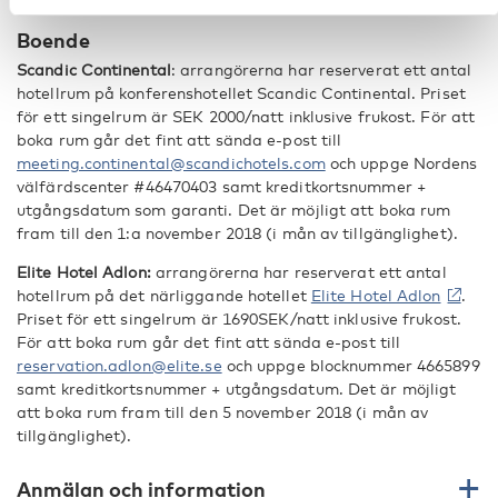
Boende
Scandic Continental
: arrangörerna har reserverat ett antal
hotellrum på konferenshotellet Scandic Continental. Priset
för ett singelrum är SEK 2000/natt inklusive frukost. För att
boka rum går det fint att sända e-post till
meeting.continental@scandichotels.com
och uppge Nordens
välfärdscenter #46470403 samt kreditkortsnummer +
utgångsdatum som garanti. Det är möjligt att boka rum
fram till den 1:a november 2018 (i mån av tillgänglighet).
Elite Hotel Adlon:
arrangörerna har reserverat ett antal
hotellrum på det närliggande hotellet
Elite Hotel Adlon
.
Priset för ett singelrum är 1690SEK/natt inklusive frukost.
För att boka rum går det fint att sända e-post till
reservation.adlon@elite.se
och uppge blocknummer 4665899
samt kreditkortsnummer + utgångsdatum. Det är möjligt
att boka rum fram till den 5 november 2018 (i mån av
tillgänglighet).
Anmälan och information