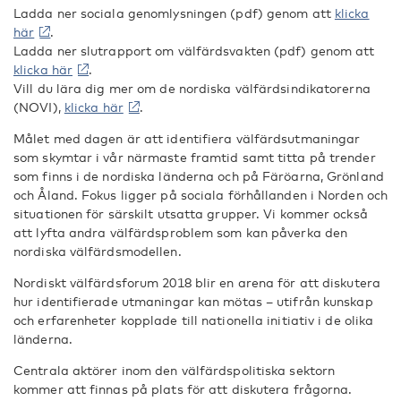
Ladda ner sociala genomlysningen (pdf) genom att
klicka
här
.
Ladda ner slutrapport om välfärdsvakten (pdf) genom att
klicka här
.
Vill du lära dig mer om de nordiska välfärdsindikatorerna
(NOVI),
klicka här
.
Målet med dagen är att identifiera välfärdsutmaningar
som skymtar i vår närmaste framtid samt titta på trender
som finns i de nordiska länderna och på Färöarna, Grönland
och Åland. Fokus ligger på sociala förhållanden i Norden och
situationen för särskilt utsatta grupper. Vi kommer också
att lyfta andra välfärdsproblem som kan påverka den
nordiska välfärdsmodellen.
Nordiskt välfärdsforum 2018 blir en arena för att diskutera
hur identifierade utmaningar kan mötas – utifrån kunskap
och erfarenheter kopplade till nationella initiativ i de olika
länderna.
Centrala aktörer inom den välfärdspolitiska sektorn
kommer att finnas på plats för att diskutera frågorna.