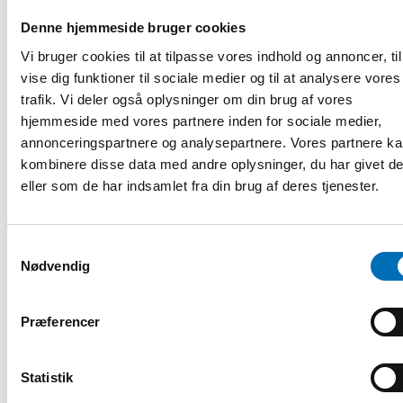
Denne hjemmeside bruger cookies
Vi bruger cookies til at tilpasse vores indhold og annoncer, til
vise dig funktioner til sociale medier og til at analysere vores
trafik. Vi deler også oplysninger om din brug af vores
hjemmeside med vores partnere inden for sociale medier,
annonceringspartnere og analysepartnere. Vores partnere k
kombinere disse data med andre oplysninger, du har givet d
DØVBLINDHED
eller som de har indsamlet fra din brug af deres tjenester.
26 mar 2019
Dubbelt sårbar med invandrarbakgrund och
funktionsnedsättning
Samtykkevalg
Att ha invandrarbakgrund och en funktionsnedsättning
Nødvendig
innebär en dubbel sårbarhet för många barn och unga.
Fördomar, språkförbistring [...]
Præferencer
Statistik