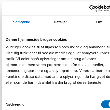
så viktig, punkt betonar hon behovet av kunskapsspridning.
– Vi behöver vara mer kreativa för att verkligen nå dessa
grupper. Det räcker inte med en broschyr, säger Berit Berg.
Samtykke
Detaljer
Om
Fakta
Denne hjemmeside bruger cookies
DEL
Vi bruger cookies til at tilpasse vores indhold og annoncer, til
vise dig funktioner til sociale medier og til at analysere vores
trafik. Vi deler også oplysninger om din brug af vores
hjemmeside med vores partnere inden for sociale medier,
annonceringspartnere og analysepartnere. Vores partnere k
kombinere disse data med andre oplysninger, du har givet d
eller som de har indsamlet fra din brug af deres tjenester.
Relaterede nyheder
Samtykkevalg
Nødvendig