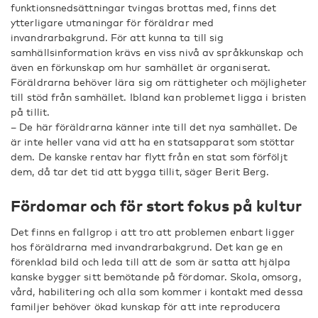
funktionsnedsättningar tvingas brottas med, finns det
ytterligare utmaningar för föräldrar med
invandrarbakgrund. För att kunna ta till sig
samhällsinformation krävs en viss nivå av språkkunskap och
även en förkunskap om hur samhället är organiserat.
Föräldrarna behöver lära sig om rättigheter och möjligheter
till stöd från samhället. Ibland kan problemet ligga i bristen
på tillit.
– De här föräldrarna känner inte till det nya samhället. De
är inte heller vana vid att ha en statsapparat som stöttar
dem. De kanske rentav har flytt från en stat som förföljt
dem, då tar det tid att bygga tillit, säger Berit Berg.
Fördomar och för stort fokus på kultur
Det finns en fallgrop i att tro att problemen enbart ligger
hos föräldrarna med invandrarbakgrund. Det kan ge en
förenklad bild och leda till att de som är satta att hjälpa
kanske bygger sitt bemötande på fördomar. Skola, omsorg,
vård, habilitering och alla som kommer i kontakt med dessa
familjer behöver ökad kunskap för att inte reproducera