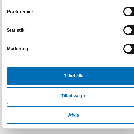
Præferencer
Statistik
Marketing
Tillad alle
Tillad valgte
HANDICAP
17 jun 2026
“Active citizenship is not a privilege; it is a
right”
Afvis