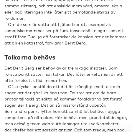
samma riktning, och att enskilda inom vård, omsorg, skola
eller habiliteringen inte låter sitt bemötande styras av
fördomar.
– Om de som är satta att hjälpa tror att exempelvis
somaliska mammor ser på funktionsnedsättningar som ett
straff från Gud, ja då förstärker de känslan att det kommer
att bli en katastrof, förklarar Berit Berg.
Tolkarna behövs
Det Berit Berg ser behov av är tre viktiga insatser. Som
första punkt sätter hon tolkar. Det låter enkelt, men är ett
ofta förbisett stöd, menar hon.
– Ofta tycker anställda att det är krångligt med tolk och
säger att det går lika bra utan. De tror att om de bara
pratar tillräckligt sakta så kommer föräldrarna att förstå,
säger Berit Berg. Det är så missförstånd uppstår.
Som andra punkt lyfter hon att samhället behöver bygga
kompetens på alla plan. Här behövs mer grundutbildningar,
men också genom vidareutbildningar ute i verksamheter,
där chefer har ett särskilt ansvar. Och som tredje, men nog