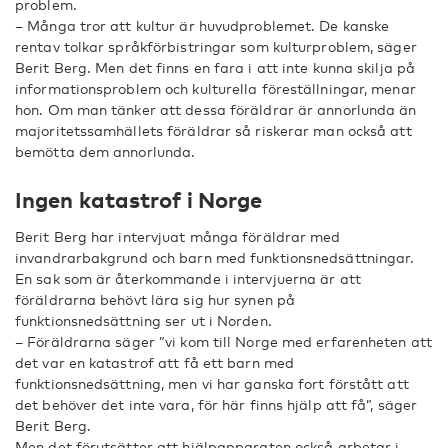
problem.
– Många tror att kultur är huvudproblemet. De kanske
rentav tolkar språkförbistringar som kulturproblem, säger
Berit Berg. Men det finns en fara i att inte kunna skilja på
informationsproblem och kulturella föreställningar, menar
hon. Om man tänker att dessa föräldrar är annorlunda än
majoritetssamhällets föräldrar så riskerar man också att
bemötta dem annorlunda.
Ingen katastrof i Norge
Berit Berg har intervjuat många föräldrar med
invandrarbakgrund och barn med funktionsnedsättningar.
En sak som är återkommande i intervjuerna är att
föräldrarna behövt lära sig hur synen på
funktionsnedsättning ser ut i Norden.
– Föräldrarna säger ”vi kom till Norge med erfarenheten att
det var en katastrof att få ett barn med
funktionsnedsättning, men vi har ganska fort förstått att
det behöver det inte vara, för här finns hjälp att få”, säger
Berit Berg.
Men det förutsätter att hjälpapparaten också arbetar i