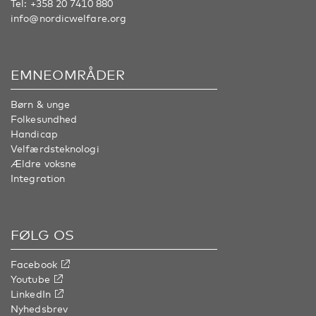
Tel:
+358 20 7410 880
info@nordicwelfare.org
EMNEOMRÅDER
Børn & unge
Folkesundhed
Handicap
Velfærdsteknologi
Ældre voksne
Integration
FØLG OS
Facebook
Youtube
LinkedIn
Nyhedsbrev