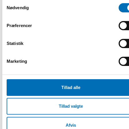
Samtykkevalg
Nødvendig
Præferencer
Statistik
Marketing
Fuldført
ÆLDRE VOKSNE
2020
Tillad alle
Livskvalitet for de ældre i Norden
Vi lever længere og længere, og andelen af ældre i Norden
Tillad valgte
er stigende. Dette [...]
Afvis