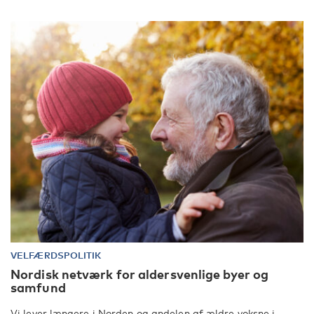
VELFÆRDSPOLITIK
Nordisk netværk for aldersvenlige byer og
samfund
Vi lever længere i Norden og andelen af ældre voksne i