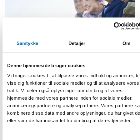
Samtykke
Detaljer
Om
Fuldført
ÆLDRE VOKSNE
Denne hjemmeside bruger cookies
2022
Vi bruger cookies til at tilpasse vores indhold og annoncer, til
Aktivt og sundt seniorliv i de nordiske lande
vise dig funktioner til sociale medier og til at analysere vores
trafik. Vi deler også oplysninger om din brug af vores
Vores projekt skal fremme aktiv og sund aldring samt et
positivt syn på de æld [...]
hjemmeside med vores partnere inden for sociale medier,
annonceringspartnere og analysepartnere. Vores partnere k
kombinere disse data med andre oplysninger, du har givet d
eller som de har indsamlet fra din brug af deres tjenester.