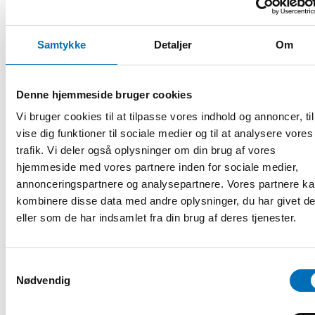
Samtykke
Detaljer
Om
Denne hjemmeside bruger cookies
VELFÆRDSPOLITIK
1 feb 2023
Vi bruger cookies til at tilpasse vores indhold og annoncer, til
The impact of the COVID-19 pandemic
vise dig funktioner til sociale medier og til at analysere vores
on social isolation and loneliness – A
trafik. Vi deler også oplysninger om din brug af vores
Nordic research review
hjemmeside med vores partnere inden for sociale medier,
The COVID-19 pandemic has in many ways
annonceringspartnere og analysepartnere. Vores partnere k
challenged the health and well-being of people,
kombinere disse data med andre oplysninger, du har givet d
and more widely, the welfare systems in the [...]
eller som de har indsamlet fra din brug af deres tjenester.
Samtykkevalg
Nødvendig