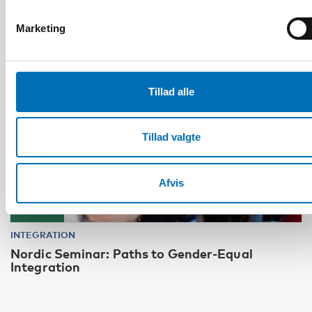
12
JUN
2024
Marketing
Tillad alle
Tillad valgte
Afvis
Fuldført
INTEGRATION
Nordic Seminar: Paths to Gender-Equal
Integration