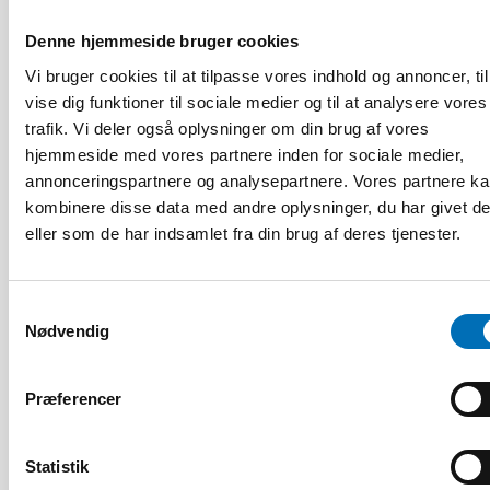
Denne hjemmeside bruger cookies
Vi bruger cookies til at tilpasse vores indhold og annoncer, til
vise dig funktioner til sociale medier og til at analysere vores
trafik. Vi deler også oplysninger om din brug af vores
hjemmeside med vores partnere inden for sociale medier,
annonceringspartnere og analysepartnere. Vores partnere k
kombinere disse data med andre oplysninger, du har givet d
eller som de har indsamlet fra din brug af deres tjenester.
Samtykkevalg
FOLKESUNDHED
Nødvendig
5 feb 2024
Labour market integration of adults with
alcohol and substance use problems in the
Præferencer
Nordic countries
Statistik