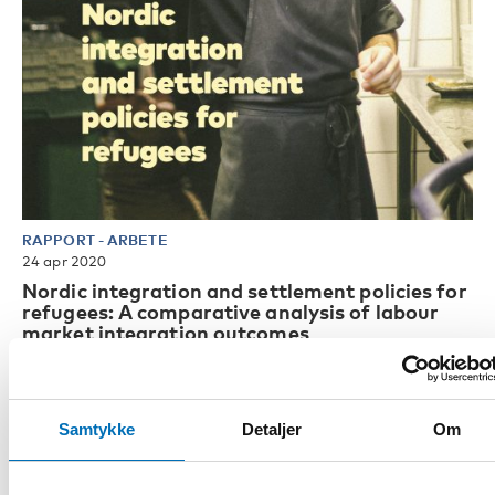
RAPPORT
-
ARBETE
24 apr 2020
Nordic integration and settlement policies for
refugees: A comparative analysis of labour
market integration outcomes
This report is an abridged version of the report Nordic
integration and settlement policies for refugees: A
comparative analysis o [...]
Samtykke
Detaljer
Om