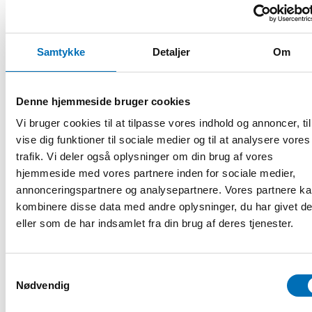
Samtykke
Detaljer
Om
RAPPORT
-
FOLKESUNDHED
25 nov 2019
Denne hjemmeside bruger cookies
Policy briefs to increase equality in health
Vi bruger cookies til at tilpasse vores indhold og annoncer, til
This report contains three policy briefs on interventions
vise dig funktioner til sociale medier og til at analysere vores
that aim to increase equality in health. The policy briefs
trafik. Vi deler også oplysninger om din brug af vores
highlights su [...]
hjemmeside med vores partnere inden for sociale medier,
annonceringspartnere og analysepartnere. Vores partnere k
kombinere disse data med andre oplysninger, du har givet d
eller som de har indsamlet fra din brug af deres tjenester.
Samtykkevalg
Nødvendig