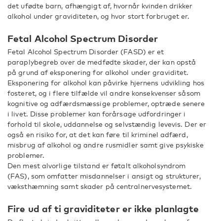
det ufødte barn, afhængigt af, hvornår kvinden drikker
alkohol under graviditeten, og hvor stort forbruget er.
Fetal Alcohol Spectrum Disorder
Fetal Alcohol Spectrum Disorder (FASD) er et
paraplybegreb over de medfødte skader, der kan opstå
på grund af eksponering for alkohol under graviditet.
Eksponering for alkohol kan påvirke hjernens udvikling hos
fosteret, og i flere tilfælde vil andre konsekvenser såsom
kognitive og adfærdsmæssige problemer, optræde senere
i livet. Disse problemer kan forårsage udfordringer i
forhold til skole, uddannelse og selvstændig levevis. Der er
også en risiko for, at det kan føre til kriminel adfærd,
misbrug af alkohol og andre rusmidler samt give psykiske
problemer.
Den mest alvorlige tilstand er føtalt alkoholsyndrom
(FAS), som omfatter misdannelser i ansigt og strukturer,
væksthæmning samt skader på centralnervesystemet.
Fire ud af ti graviditeter er ikke planlagte