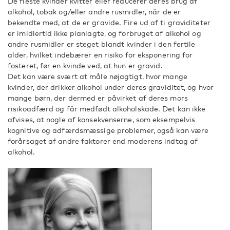
De fleste kvinder kvitter eller reducerer deres brug af
alkohol, tobak og/eller andre rusmidler, når de er
bekendte med, at de er gravide. Fire ud af ti graviditeter
er imidlertid ikke planlagte, og forbruget af alkohol og
andre rusmidler er steget blandt kvinder i den fertile
alder, hvilket indebærer en risiko for eksponering for
fosteret, før en kvinde ved, at hun er gravid.
Det kan være svært at måle nøjagtigt, hvor mange
kvinder, der drikker alkohol under deres graviditet, og hvor
mange børn, der dermed er påvirket af deres mors
risikoadfærd og får medfødt alkoholskade. Det kan ikke
afvises, at nogle af konsekvenserne, som eksempelvis
kognitive og adfærdsmæssige problemer, også kan være
forårsaget af andre faktorer end moderens indtag af
alkohol.