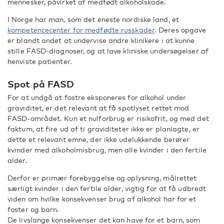
mennesker, påvirket af medfødt alkoholskade.
I Norge har man, som det eneste nordiske land, et
kompetencecenter for medfødte russkader
. Deres opgave
er blandt andet at undervise andre klinikere i at kunne
stille FASD-diagnoser, og at lave kliniske undersøgelser af
henviste patienter.
Spot på FASD
For at undgå at fostre eksponeres for alkohol under
graviditet, er det relevant at få spotlyset rettet mod
FASD-området. Kun et nulforbrug er risikofrit, og med det
faktum, at fire ud af ti graviditeter ikke er planlagte, er
dette et relevant emne, der ikke udelukkende berører
kvinder med alkoholmisbrug, men alle kvinder i den fertile
alder.
Derfor er primær forebyggelse og oplysning, målrettet
særligt kvinder i den fertile alder, vigtig for at få udbredt
viden om hvilke konsekvenser brug af alkohol har for et
foster og barn.
De livslange konsekvenser det kan have for et barn, som