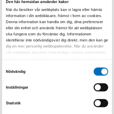
Den här hemsidan använder kakor
Relaterat innehåll
När du besöker vår webbplats kan vi lagra eller hämta
information i din webbläsare, främst i form av cookies.
Denna information kan handla om dig, dina preferenser
eller din enhet och används främst för att webbplatsen
ska fungera som du förväntar dig. Informationen
identifierar inte nödvändigsvist dig direkt, men den kan ge
dig en mer personlig webbupplevelse. När du använder
vår webbplats placeras nödvändiga cookies automatiskt,
och dessa är alltid aktiva utan att kräva ditt samtycke.
Dessa cookies är nödvändiga för att du ska kunna
Samtyckesval
använda webbplatsen och dess funktioner. Vi respekterar
Nödvändig
din integritet, och du kan välja vilka ytterligare cookies
(statistiska, preferens, marknadsföring och
Inställningar
oklassificerade) du vill acceptera. Klicka på de olika
kategorirubrikerna för att ta reda på mer och anpassa
dina inställningar för cookies. Observera att blockering
Statistik
av cookies kan påverka din upplevelse av webbplatsen
och de tjänster vi erbjuder. Om du har besökt vår