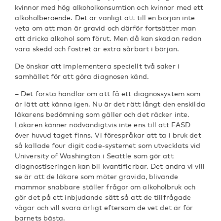
kvinnor med hög alkoholkonsumtion och kvinnor med ett
alkoholberoende. Det är vanligt att till en början inte
veta om att man är gravid och därför fortsätter man
att dricka alkohol som förut. Men då kan skadan redan
vara skedd och fostret är extra sårbart i början.
De önskar att implementera speciellt två saker i
samhället för att göra diagnosen känd.
– Det första handlar om att få ett diagnossystem som
är lätt att känna igen. Nu är det rätt långt den enskilda
läkarens bedömning som gäller och det räcker inte.
Läkaren känner nödvändigtvis inte ens till att FASD
över huvud taget finns. Vi förespråkar att ta i bruk det
så kallade four digit code-systemet som utvecklats vid
University of Washington i Seattle som gör att
diagnostiseringen kan bli kvantifierbar. Det andra vi vill
se är att de läkare som möter gravida, blivande
mammor snabbare ställer frågor om alkoholbruk och
gör det på ett inbjudande sätt så att de tillfrågade
vågar och vill svara ärligt eftersom de vet det är för
barnets bästa.