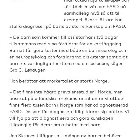
förståelsenivån om FASD på
samhällelig nivå så att till
exempel läkare lättare kan
ställa diagnoser på basis av större kunskap om FASD.
– De barn som kommer till oss stannar i två dagar
tillsammans med sina föräldrar för en kartläggning.
Barnet får göra tester med både en barnneurolog och
en neuropsykolog och föräldrarna diskuterar samtidigt
barnets vardagliga funktion med en socionom, säger
Gro C. Løhaugen.
Hon berättar att mörkertalet är stort i Norge.
– Det finns inte några prevalensstudier i Norge, men
baserat på utländska förekomstantal antar vi att det
finns flera tusen barn i Norge som har odiagnostiserad
FASD. De som får diagnosen tidigt klarar sig bättre. Vi
vill hjälpa att diagnostisera och göra kunskapen
tillgänglig för dem som arbetar med barn.
Jon Skranes tillägger att många av barnen behöver