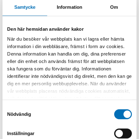
barn, FAS, FASD,
Alkohol
Samtycke
Information
Om
fosterskada, graviditet,
Tema: FASD, unga
Den här hemsidan använder kakor
När du besöker vår webbplats kan vi lagra eller hämta
information i din webbläsare, främst i form av cookies.
Denna information kan handla om dig, dina preferenser
eller din enhet och används främst för att webbplatsen
Relaterat innehåll
ska fungera som du förväntar dig. Informationen
identifierar inte nödvändigsvist dig direkt, men den kan ge
dig en mer personlig webbupplevelse. När du använder
vår webbplats placeras nödvändiga cookies automatiskt,
och dessa är alltid aktiva utan att kräva ditt samtycke.
Dessa cookies är nödvändiga för att du ska kunna
Samtyckesval
använda webbplatsen och dess funktioner. Vi respekterar
Nödvändig
din integritet, och du kan välja vilka ytterligare cookies
(statistiska, preferens, marknadsföring och
Inställningar
oklassificerade) du vill acceptera. Klicka på de olika