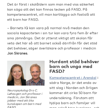
Det är först i skolåldern som man med viss säkerhet
kan säga att det kan finnas tecken på FASD. På
kompetenscentret, vill man kartlägga och fastslå att
ett barn har FASD.
– Barnets IQ kan vara på normal nivå medan den
sociala kapaciteten i sin tur kan vara fyra fem år efter
sina jämnåriga. Det är ytterst viktigt att skolan får
veta det här så att barnet också därifrån får det stöd
det behöver, säger överläkare och professor i medicin
Jon Skranes
.
Hurdant stöd behöver
barn och unga med
FASD?
Kompetenscentret i Arendal
i
södra Norge, är det enda av
sitt slag i Norden och årligen
Neuropsykolog Gro C.
kommer dit cirka 50 barn för
Løhaugen och professor i
medicin, Jon Skranes
undersökning. Förutom att
jobbar med att öka
hjälpa barn och familjer vill
kunskapen om barn med
FASD.
man också höja kunskaps- och