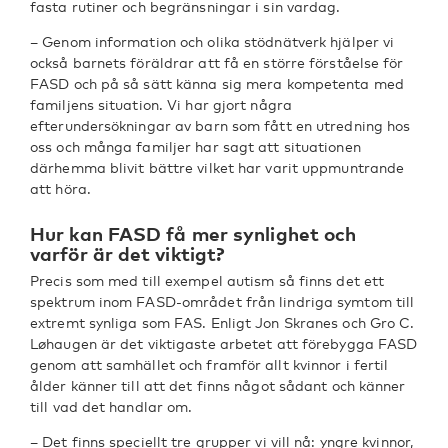
fasta rutiner och begränsningar i sin vardag.
– Genom information och olika stödnätverk hjälper vi
också barnets föräldrar att få en större förståelse för
FASD och på så sätt känna sig mera kompetenta med
familjens situation. Vi har gjort några
efterundersökningar av barn som fått en utredning hos
oss och många familjer har sagt att situationen
därhemma blivit bättre vilket har varit uppmuntrande
att höra.
Hur kan FASD få mer synlighet och
varför är det viktigt?
Precis som med till exempel autism så finns det ett
spektrum inom FASD-området från lindriga symtom till
extremt synliga som FAS. Enligt Jon Skranes och Gro C.
Løhaugen är det viktigaste arbetet att förebygga FASD
genom att samhället och framför allt kvinnor i fertil
ålder känner till att det finns något sådant och känner
till vad det handlar om.
– Det finns speciellt tre grupper vi vill nå: yngre kvinnor,