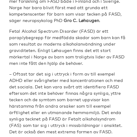
mer forskning om FASD både i Finland och i Sverige.
Norge har bara blivit först med att grunda ett
kompetenscenter för barn som visar tecken på FASD,
säger neuropsykolog PhD
Gro C. Løhaugen
.
Fetal Alcohol Spectrum Disorder (FASD) är ett
paraplybegrepp för medfödda skador som barn kan få
som resultat av moderns alkoholanvändning under
graviditeten. Enligt Løhaugen finns det ett stort
mörkertal i Norge av barn som troligtvis lider av FASD
men inte fått den hjälp de behöver.
– Oftast tar det sig i uttryck i form av till exempel
ADHD eller svårigheter med koncentrationen och med
det sociala. Det kan vara svårt att identifiera FASD
eftersom det inte behöver finnas några synliga, yttre
tecken och de symtom som barnet uppvisar kan
härstamma från andra orsaker som till exempel
ärftlighet eller en utmanande hemmamiljö. Det enda
synliga tecknet på FASD är Fetalt alkoholsyndrom
(FAS) som tar sig i uttryck i missbildningar i ansiktet.
Det är också den mest extrema formen av FASD.