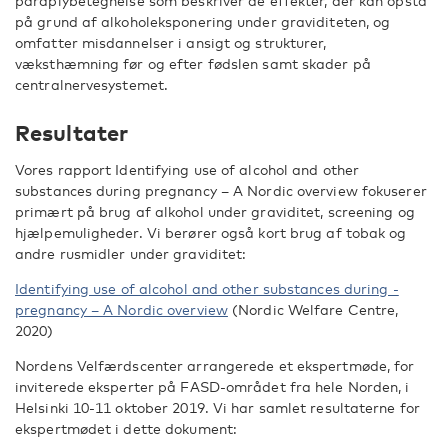
paraplybetegnelse som beskriver de effekter, der kan opstå
på grund af alkoholeksponering under graviditeten, og
omfatter misdannelser i ansigt og strukturer,
væksthæmning før og efter fødslen samt skader på
centralnervesystemet.
Resultater
Vores rapport Identifying use of alcohol and other
substances during ­pregnancy – A Nordic overview fokuserer
primært på brug af alkohol under graviditet, screening og
hjælpemuligheder. Vi berører også kort brug af tobak og
andre rusmidler under graviditet:
Identifying use of alcohol and other substances during ­
pregnancy – A Nordic overview
(Nordic Welfare Centre,
2020)
Nordens Velfærdscenter arrangerede et ekspertmøde, for
inviterede eksperter på FASD-området fra hele Norden, i
Helsinki 10-11 oktober 2019. Vi har samlet resultaterne for
ekspertmødet i dette dokument: