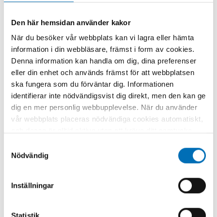
Den här hemsidan använder kakor
När du besöker vår webbplats kan vi lagra eller hämta
ALKOHOL
information i din webbläsare, främst i form av cookies.
“Mitt råd är: släpp inte in honom”.
Denna information kan handla om dig, dina preferenser
Vilket stöd erbjuds anhöriga vid
eller din enhet och används främst för att webbplatsen
alkohol- och drogproblem?
ska fungera som du förväntar dig. Informationen
25 mar 2026
identifierar inte nödvändigsvist dig direkt, men den kan ge
dig en mer personlig webbupplevelse. När du använder
vår webbplats placeras nödvändiga cookies automatiskt,
och dessa är alltid aktiva utan att kräva ditt samtycke.
Dessa cookies är nödvändiga för att du ska kunna
Samtyckesval
använda webbplatsen och dess funktioner. Vi respekterar
Nödvändig
din integritet, och du kan välja vilka ytterligare cookies
(statistiska, preferens, marknadsföring och
Inställningar
oklassificerade) du vill acceptera. Klicka på de olika
kategorirubrikerna för att ta reda på mer och anpassa
dina inställningar för cookies. Observera att blockering
Statistik