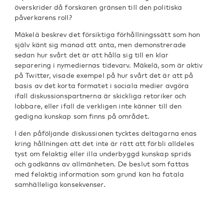
överskrider då forskaren gränsen till den politiska
påverkarens roll?
Mäkelä beskrev det försiktiga förhållningssätt som hon
själv känt sig manad att anta, men demonstrerade
sedan hur svårt det är att hålla sig till en klar
separering i nymediernas tidevarv. Mäkelä, som är aktiv
på Twitter, visade exempel på hur svårt det är att på
basis av det korta formatet i sociala medier avgöra
ifall diskussionspartnerna är skickliga retoriker och
lobbare, eller ifall de verkligen inte känner till den
gedigna kunskap som finns på området.
I den påföljande diskussionen tycktes deltagarna enas
kring hållningen att det inte är rätt att förbli alldeles
tyst om felaktig eller illa underbyggd kunskap sprids
och godkänns av allmänheten. De beslut som fattas
med felaktig information som grund kan ha fatala
samhälleliga konsekvenser.