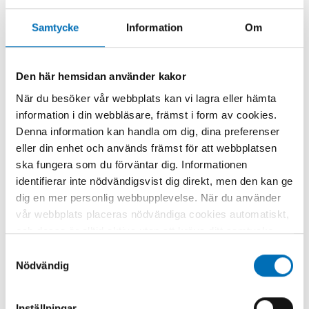
konsumtionen i Sverige 2022 finns
här.
Samtycke
Information
Om
Den här hemsidan använder kakor
När du besöker vår webbplats kan vi lagra eller hämta
information i din webbläsare, främst i form av cookies.
Denna information kan handla om dig, dina preferenser
eller din enhet och används främst för att webbplatsen
ska fungera som du förväntar dig. Informationen
NYCKELORD
KATEGORIER
identifierar inte nödvändigsvist dig direkt, men den kan ge
alkohol,
Alkohol
FOTOGRAF/BILDKÄLL
dig en mer personlig webbupplevelse. När du använder
alkoholkonsumtion, CAN,
A
statistik
vår webbplats placeras nödvändiga cookies automatiskt,
Sten-Åke Stenberg &
och dessa är alltid aktiva utan att kräva ditt samtycke.
Mostphotos, Eveline
Dessa cookies är nödvändiga för att du ska kunna
Samtyckesval
Johnsson/CAN
använda webbplatsen och dess funktioner. Vi respekterar
Nödvändig
din integritet, och du kan välja vilka ytterligare cookies
(statistiska, preferens, marknadsföring och
Inställningar