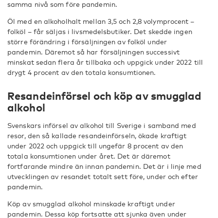
samma nivå som före pandemin.
Öl med en alkoholhalt mellan 3,5 och 2,8 volymprocent –
folköl – får säljas i livsmedelsbutiker. Det skedde ingen
större förändring i försäljningen av folköl under
pandemin. Däremot så har försäljningen successivt
minskat sedan flera år tillbaka och uppgick under 2022 till
drygt 4 procent av den totala konsumtionen.
Resandeinförsel och köp av smugglad
alkohol
Svenskars införsel av alkohol till Sverige i samband med
resor, den så kallade resandeinförseln, ökade kraftigt
under 2022 och uppgick till ungefär 8 procent av den
totala konsumtionen under året. Det är däremot
fortfarande mindre än innan pandemin. Det är i linje med
utvecklingen av resandet totalt sett före, under och efter
pandemin.
Köp av smugglad alkohol minskade kraftigt under
pandemin. Dessa köp fortsatte att sjunka även under