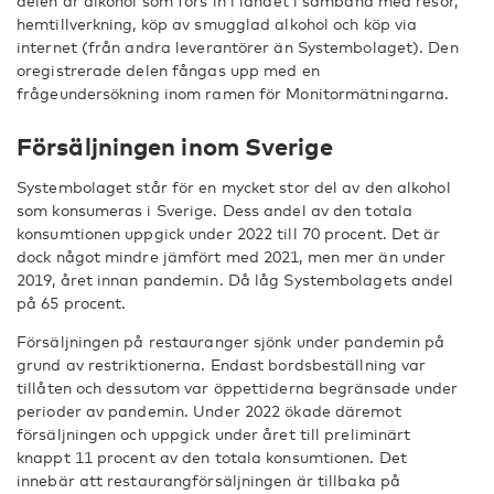
delen är alkohol som förs in i landet i samband med resor,
hemtillverkning, köp av smugglad alkohol och köp via
internet (från andra leverantörer än Systembolaget). Den
oregistrerade delen fångas upp med en
frågeundersökning inom ramen för Monitormätningarna.
Försäljningen inom Sverige
Systembolaget står för en mycket stor del av den alkohol
som konsumeras i Sverige. Dess andel av den totala
konsumtionen uppgick under 2022 till 70 procent. Det är
dock något mindre jämfört med 2021, men mer än under
2019, året innan pandemin. Då låg Systembolagets andel
på 65 procent.
Försäljningen på restauranger sjönk under pandemin på
grund av restriktionerna. Endast bordsbeställning var
tillåten och dessutom var öppettiderna begränsade under
perioder av pandemin. Under 2022 ökade däremot
försäljningen och uppgick under året till preliminärt
knappt 11 procent av den totala konsumtionen. Det
innebär att restaurangförsäljningen är tillbaka på