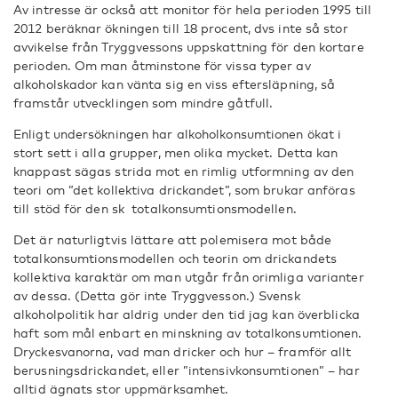
Av intresse är också att monitor för hela perioden 1995 till
2012 beräknar ökningen till 18 procent, dvs inte så stor
avvikelse från Tryggvessons uppskattning för den kortare
perioden. Om man åtminstone för vissa typer av
alkoholskador kan vänta sig en viss eftersläpning, så
framstår utvecklingen som mindre gåtfull.
Enligt undersökningen har alkoholkonsumtionen ökat i
stort sett i alla grupper, men olika mycket. Detta kan
knappast sägas strida mot en rimlig utformning av den
teori om ”det kollektiva drickandet”, som brukar anföras
till stöd för den sk totalkonsumtionsmodellen.
Det är naturligtvis lättare att polemisera mot både
totalkonsumtionsmodellen och teorin om drickandets
kollektiva karaktär om man utgår från orimliga varianter
av dessa. (Detta gör inte Tryggvesson.) Svensk
alkoholpolitik har aldrig under den tid jag kan överblicka
haft som mål enbart en minskning av totalkonsumtionen.
Dryckesvanorna, vad man dricker och hur – framför allt
berusningsdrickandet, eller ”intensivkonsumtionen” – har
alltid ägnats stor uppmärksamhet.