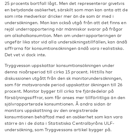
25 procents bortfall lågt. Men det representerar givetvis
en betydande osäkerhet, särskilt som man kan anta att de
som inte medverkar dricker mer än de som är med i
undersökningen. Man kan också utgå från att det finns en
rejäl underrapportering när människor svarar på frågor
om alkoholkonsumtion. Men om underrapporteringen är
ungefär lika stor vid alla undersökningstillfällen, kan ändå
siffrorna för konsumtionsökningen ändå vara realistiska.
Det vet vi dock inte.
Tryggvesson uppskattar konsumtionsökningen under
denna nioårsperiod till cirka 15 procent. Hittills har
diskussionen utgått från den sk monitorundersökningen,
som för motsvarande period uppskattar ökningen till 26
procent. Monitor bygger till cirka tre fjärdedelar på
försäljningssiffror, som får anses mer tillförlitliga än den
självrapporterade konsumtionen. Å andra sidan är
monitors uppskattning av den oregistrerade
konsumtionen behäftad med en osäkerhet som kan vara
större än i de data i Statistiska Centralbyråns ULF-
undersökning, som Tryggvessons artikel bygger på.