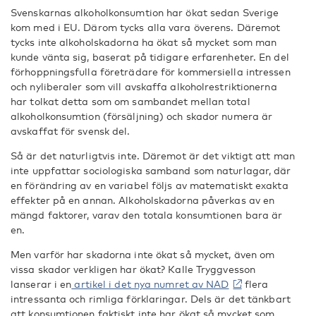
Svenskarnas alkoholkonsumtion har ökat sedan Sverige
kom med i EU. Därom tycks alla vara överens. Däremot
tycks inte alkoholskadorna ha ökat så mycket som man
kunde vänta sig, baserat på tidigare erfarenheter. En del
förhoppningsfulla företrädare för kommersiella intressen
och nyliberaler som vill avskaffa alkoholrestriktionerna
har tolkat detta som om sambandet mellan total
alkoholkonsumtion (försäljning) och skador numera är
avskaffat för svensk del.
Så är det naturligtvis inte. Däremot är det viktigt att man
inte uppfattar sociologiska samband som naturlagar, där
en förändring av en variabel följs av matematiskt exakta
effekter på en annan. Alkoholskadorna påverkas av en
mängd faktorer, varav den totala konsumtionen bara är
en.
Men varför har skadorna inte ökat så mycket, även om
vissa skador verkligen har ökat? Kalle Tryggvesson
lanserar i en
artikel i det nya numret av NAD
flera
intressanta och rimliga förklaringar. Dels är det tänkbart
att konsumtionen faktiskt inte har ökat så mycket som