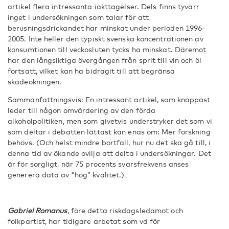
artikel flera intressanta iakttagelser. Dels finns tyvärr
inget i undersökningen som talar för att
berusningsdrickandet har minskat under perioden 1996-
2005. Inte heller den typiskt svenska koncentrationen av
konsumtionen till veckosluten tycks ha minskat. Däremot
har den långsiktiga övergången från sprit till vin och öl
fortsatt, vilket kan ha bidragit till att begränsa
skadeökningen.
Sammanfattningsvis: En intressant artikel, som knappast
leder till någon omvärdering av den förda
alkoholpolitiken, men som givetvis understryker det som vi
som deltar i debatten lättast kan enas om: Mer forskning
behövs. (Och helst mindre bortfall, hur nu det ska gå till, i
denna tid av ökande ovilja att delta i undersökningar. Det
är för sorgligt, när 75 procents svarsfrekvens anses
generera data av ”hög” kvalitet.)
Gabriel Romanus
, före detta riskdagsledamot och
folkpartist, har tidigare arbetat som vd för