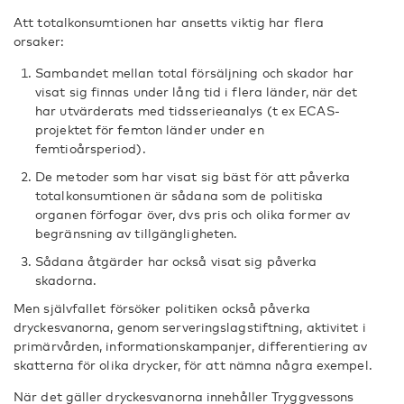
Att totalkonsumtionen har ansetts viktig har flera
orsaker:
Sambandet mellan total försäljning och skador har
visat sig finnas under lång tid i flera länder, när det
har utvärderats med tidsserieanalys (t ex ECAS-
projektet för femton länder under en
femtioårsperiod).
De metoder som har visat sig bäst för att påverka
totalkonsumtionen är sådana som de politiska
organen förfogar över, dvs pris och olika former av
begränsning av tillgängligheten.
Sådana åtgärder har också visat sig påverka
skadorna.
Men självfallet försöker politiken också påverka
dryckesvanorna, genom serveringslagstiftning, aktivitet i
primärvården, informationskampanjer, differentiering av
skatterna för olika drycker, för att nämna några exempel.
När det gäller dryckesvanorna innehåller Tryggvessons