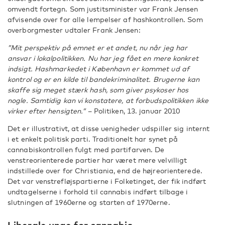
omvendt fortegn. Som justitsminister var Frank Jensen
afvisende over for alle lempelser af hashkontrollen. Som
overborgmester udtaler Frank Jensen:
”Mit perspektiv på emnet er et andet, nu når jeg har
ansvar i lokalpolitikken. Nu har jeg fået en mere konkret
indsigt. Hashmarkedet i København er kommet ud af
kontrol og er en kilde til bandekriminalitet. Brugerne kan
skaffe sig meget stærk hash, som giver psykoser hos
nogle. Samtidig kan vi konstatere, at forbudspolitikken ikke
virker efter hensigten.”
– Politiken, 13. januar 2010
Det er illustrativt, at disse uenigheder udspiller sig internt
i et enkelt politisk parti. Traditionelt har synet på
cannabiskontrollen fulgt med partifarven. De
venstreorienterede partier har været mere velvilligt
indstillede over for Christiania, end de højreorienterede.
Det var venstrefløjspartierne i Folketinget, der fik indført
undtagelserne i forhold til cannabis indført tilbage i
slutningen af 1960erne og starten af 1970erne.
Liberale unge for cannabis