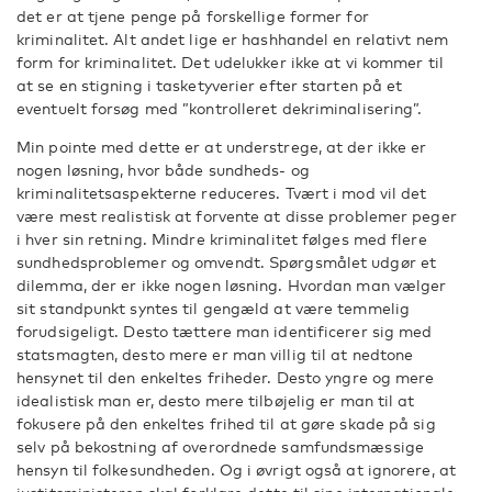
det er at tjene penge på forskellige former for
kriminalitet. Alt andet lige er hashhandel en relativt nem
form for kriminalitet. Det udelukker ikke at vi kommer til
at se en stigning i tasketyverier efter starten på et
eventuelt forsøg med ”kontrolleret dekriminalisering”.
Min pointe med dette er at understrege, at der ikke er
nogen løsning, hvor både sundheds- og
kriminalitetsaspekterne reduceres. Tvært i mod vil det
være mest realistisk at forvente at disse problemer peger
i hver sin retning. Mindre kriminalitet følges med flere
sundhedsproblemer og omvendt. Spørgsmålet udgør et
dilemma, der er ikke nogen løsning. Hvordan man vælger
sit standpunkt syntes til gengæld at være temmelig
forudsigeligt. Desto tættere man identificerer sig med
statsmagten, desto mere er man villig til at nedtone
hensynet til den enkeltes friheder. Desto yngre og mere
idealistisk man er, desto mere tilbøjelig er man til at
fokusere på den enkeltes frihed til at gøre skade på sig
selv på bekostning af overordnede samfundsmæssige
hensyn til folkesundheden. Og i øvrigt også at ignorere, at