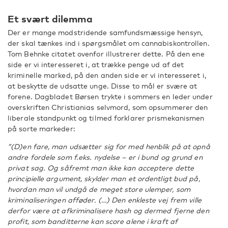
Et svært dilemma
Der er mange modstridende samfundsmæssige hensyn,
der skal tænkes ind i spørgsmålet om cannabiskontrollen.
Tom Behnke citatet ovenfor illustrerer dette. På den ene
side er vi interesseret i, at trække penge ud af det
kriminelle marked, på den anden side er vi interesseret i,
at beskytte de udsatte unge. Disse to mål er svære at
forene. Dagbladet Børsen trykte i sommers en leder under
overskriften Christianias selvmord, som opsummerer den
liberale standpunkt og tilmed forklarer prismekanismen
på sorte markeder:
”(D)en fare, man udsætter sig for med henblik på at opnå
andre fordele som f.eks. nydelse – er i bund og grund en
privat sag. Og såfremt man ikke kan acceptere dette
principielle argument, skylder man et ordentligt bud på,
hvordan man vil undgå de meget store ulemper, som
kriminaliseringen afføder. (…) Den enkleste vej frem ville
derfor være at afkriminalisere hash og dermed fjerne den
profit, som banditterne kan score alene i kraft af