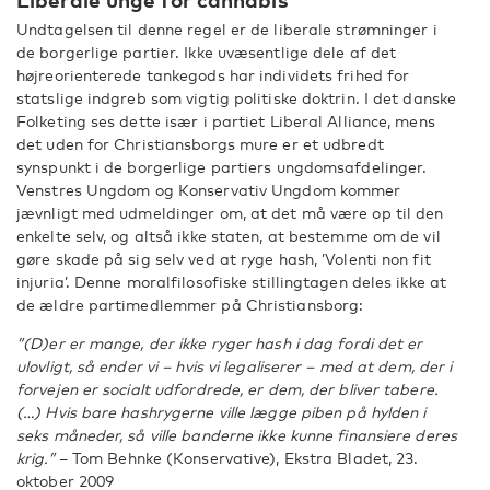
Undtagelsen til denne regel er de liberale strømninger i
de borgerlige partier. Ikke uvæsentlige dele af det
højreorienterede tankegods har individets frihed for
statslige indgreb som vigtig politiske doktrin. I det danske
Folketing ses dette især i partiet Liberal Alliance, mens
det uden for Christiansborgs mure er et udbredt
synspunkt i de borgerlige partiers ungdomsafdelinger.
Venstres Ungdom og Konservativ Ungdom kommer
jævnligt med udmeldinger om, at det må være op til den
enkelte selv, og altså ikke staten, at bestemme om de vil
gøre skade på sig selv ved at ryge hash, ’Volenti non fit
injuria’. Denne moralfilosofiske stillingtagen deles ikke at
de ældre partimedlemmer på Christiansborg:
”(D)er er mange, der ikke ryger hash i dag fordi det er
ulovligt, så ender vi – hvis vi legaliserer – med at dem, der i
forvejen er socialt udfordrede, er dem, der bliver tabere.
(…) Hvis bare hashrygerne ville lægge piben på hylden i
seks måneder, så ville banderne ikke kunne finansiere deres
krig.”
– Tom Behnke (Konservative), Ekstra Bladet, 23.
oktober 2009