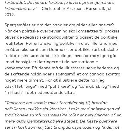
forbuddet. Jo mindre forbud, jo lavere priser, jo mindre
kriminalitet osv.”
– Christopher Arzrouni, Børsen, 3. juli
2012.
Spørgsmålet er om det handler om alder eller ansvar?
Når den politiske overbevisning skal omsættes til praksis
bliver de idealistiske standpunkter tilpasset de politiske
realiteter. For en ansvarlig politiker fra et lille land med
en åben økonomi som Danmark, er det ikke rart at skulle
forklare sine udenlandske kolleger hvorfor man igen går
imod hensigtserklæringerne i de overnationale
konventioner. På denne måde illustrerer uenighederne og
de skiftende holdninger i spørgsmålet om cannabiskontrol
noget mere alment. For at illustrere dette har jeg
udskiftet ”unge” med ”politikere” og ”cannabisbrug” med
”fri hash” i det nedenstående citat:
”Teorierne om sociale roller forholder sig til, hvordan
politikeren udvikler sin identitet. I takt med opløsningen af
traditionelle samfundsmæssige roller er betydningen af en
mere aktiv identitetsskabelse steget. De fleste politikere
ser fri hash som knyttet til ungdomsperioden og finder, at