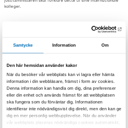
justitsministeren skal forklare dette til sine internationale
kolleger.
Kim Møller
Samtycke
Information
Om
Läs Kim Møllers tidigare inlägg
Fri hash i Danmark
om
danskars attityder till cannabis
.
DELA
Den här hemsidan använder kakor
När du besöker vår webbplats kan vi lagra eller hämta
information i din webbläsare, främst i form av cookies.
Denna information kan handla om dig, dina preferenser
Fakta
eller din enhet och används främst för att webbplatsen
ska fungera som du förväntar dig. Informationen
identifierar inte nödvändigsvist dig direkt, men den kan ge
dig en mer personlig webbupplevelse. När du använder
vår webbplats placeras nödvändiga cookies automatiskt,