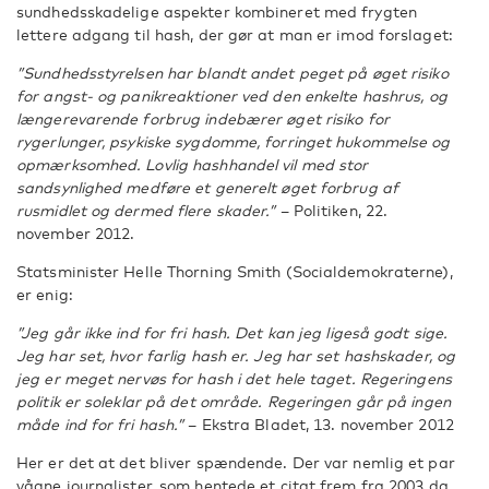
sundhedsskadelige aspekter kombineret med frygten
lettere adgang til hash, der gør at man er imod forslaget:
”Sundhedsstyrelsen har blandt andet peget på øget risiko
for angst- og panikreaktioner ved den enkelte hashrus, og
længerevarende forbrug indebærer øget risiko for
rygerlunger, psykiske sygdomme, forringet hukommelse og
opmærksomhed. Lovlig hashhandel vil med stor
sandsynlighed medføre et generelt øget forbrug af
rusmidlet og dermed flere skader.”
– Politiken, 22.
november 2012.
Statsminister Helle Thorning Smith (Socialdemokraterne),
er enig:
”Jeg går ikke ind for fri hash. Det kan jeg ligeså godt sige.
Jeg har set, hvor farlig hash er. Jeg har set hashskader, og
jeg er meget nervøs for hash i det hele taget. Regeringens
politik er soleklar på det område. Regeringen går på ingen
måde ind for fri hash.”
– Ekstra Bladet, 13. november 2012
Her er det at det bliver spændende. Der var nemlig et par
vågne journalister, som hentede et citat frem fra 2003 da