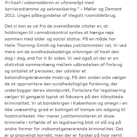
fri hash i voksenalderen er uforeneligt med
karrieredrømme og selvrealisering.”
– Møller og Demant
2011: Unges påbegyndelse af illegalt rusmiddelbrug.
Det vi kan se ud fra de ovenstående citater er, at
holdningen til cannabiskontrol syntes at hænge nøje
sammen med alder og social status. På en måde har
Helle Thorning-Smith og hendes justitsminister ret. Vi ved
mere om de sundhedsskadelige virkninger af hash den
dag i dag, end for ti år siden. Vi ved også at der er en
statistisk sammenhæng mellem udbredelsen af forbrug
og antallet af personer, der udvikler et
behandlingskrævende misbrug. På den anden side vælger
de at opprioritere den sundhedsfaglige forskning, der
underbygger deres standpunkt. Fortalere for legalisering
vælger til gengæld typisk at fokusere på den tilknyttede
kriminalitet. Vi at bandekrigen i København og omegn i en
ikke uvæsentlig grad er betinget af kampe om adgang til
hashmarkedet. Her mener justitsministeren at disse
kriminelle i tilfælde af en legalisering blot vil slå sig på
andre former for indkomstgenererende kriminalitet. Det
er grangiveligt korrekt, men der er forskel på hvor nemt