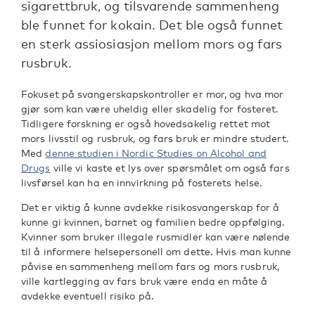
sigarettbruk, og tilsvarende sammenheng
ble funnet for kokain. Det ble også funnet
en sterk assiosiasjon mellom mors og fars
rusbruk.
Fokuset på svangerskapskontroller er mor, og hva mor
gjør som kan være uheldig eller skadelig for fosteret.
Tidligere forskning er også hovedsakelig rettet mot
mors livsstil og rusbruk, og fars bruk er mindre studert.
Med
denne studien i Nordic Studies on Alcohol and
Drugs
ville vi kaste et lys over spørsmålet om også fars
livsførsel kan ha en innvirkning på fosterets helse.
Det er viktig å kunne avdekke risikosvangerskap for å
kunne gi kvinnen, barnet og familien bedre oppfølging.
Kvinner som bruker illegale rusmidler kan være nølende
til å informere helsepersonell om dette. Hvis man kunne
påvise en sammenheng mellom fars og mors rusbruk,
ville kartlegging av fars bruk være enda en måte å
avdekke eventuell risiko på.