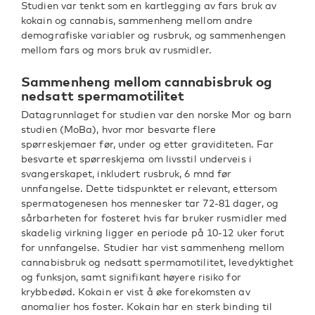
Studien var tenkt som en kartlegging av fars bruk av
kokain og cannabis, sammenheng mellom andre
demografiske variabler og rusbruk, og sammenhengen
mellom fars og mors bruk av rusmidler.
Sammenheng mellom cannabisbruk og
nedsatt spermamotilitet
Datagrunnlaget for studien var den norske Mor og barn
studien (MoBa), hvor mor besvarte flere
spørreskjemaer før, under og etter graviditeten. Far
besvarte et spørreskjema om livsstil underveis i
svangerskapet, inkludert rusbruk, 6 mnd før
unnfangelse. Dette tidspunktet er relevant, ettersom
spermatogenesen hos mennesker tar 72-81 dager, og
sårbarheten for fosteret hvis far bruker rusmidler med
skadelig virkning ligger en periode på 10-12 uker forut
for unnfangelse. Studier har vist sammenheng mellom
cannabisbruk og nedsatt spermamotilitet, levedyktighet
og funksjon, samt signifikant høyere risiko for
krybbedød. Kokain er vist å øke forekomsten av
anomalier hos foster. Kokain har en sterk binding til