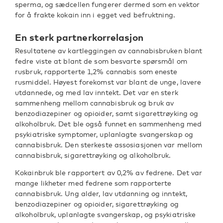
sperma, og sædcellen fungerer dermed som en vektor
for å frakte kokain inn i egget ved befruktning.
En sterk partnerkorrelasjon
Resultatene av kartleggingen av cannabisbruken blant
fedre viste at blant de som besvarte spørsmål om
rusbruk, rapporterte 1,2% cannabis som eneste
rusmiddel. Høyest forekomst var blant de unge, lavere
utdannede, og med lav inntekt. Det var en sterk
sammenheng mellom cannabisbruk og bruk av
benzodiazepiner og opioider, samt sigarettrøyking og
alkoholbruk. Det ble også funnet en sammenheng med
psykiatriske symptomer, uplanlagte svangerskap og
cannabisbruk. Den sterkeste assosiasjonen var mellom
cannabisbruk, sigarettrøyking og alkoholbruk.
Kokainbruk ble rapportert av 0,2% av fedrene. Det var
mange likheter med fedrene som rapporterte
cannabisbruk. Ung alder, lav utdanning og inntekt,
benzodiazepiner og opioider, sigarettrøyking og
alkoholbruk, uplanlagte svangerskap, og psykiatriske