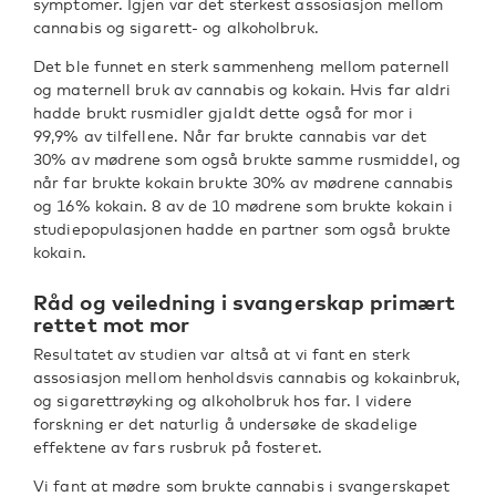
symptomer. Igjen var det sterkest assosiasjon mellom
cannabis og sigarett- og alkoholbruk.
Det ble funnet en sterk sammenheng mellom paternell
og maternell bruk av cannabis og kokain. Hvis far aldri
hadde brukt rusmidler gjaldt dette også for mor i
99,9% av tilfellene. Når far brukte cannabis var det
30% av mødrene som også brukte samme rusmiddel, og
når far brukte kokain brukte 30% av mødrene cannabis
og 16% kokain. 8 av de 10 mødrene som brukte kokain i
studiepopulasjonen hadde en partner som også brukte
kokain.
Råd og veiledning i svangerskap primært
rettet mot mor
Resultatet av studien var altså at vi fant en sterk
assosiasjon mellom henholdsvis cannabis og kokainbruk,
og sigarettrøyking og alkoholbruk hos far. I videre
forskning er det naturlig å undersøke de skadelige
effektene av fars rusbruk på fosteret.
Vi fant at mødre som brukte cannabis i svangerskapet