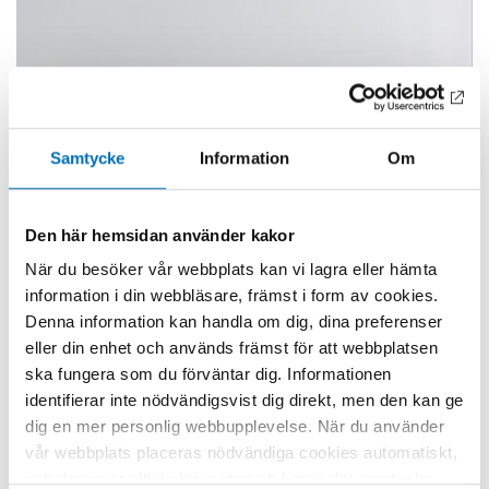
Samtycke
Information
Om
Den här hemsidan använder kakor
När du besöker vår webbplats kan vi lagra eller hämta
information i din webbläsare, främst i form av cookies.
Denna information kan handla om dig, dina preferenser
NARKOTIKA
Hjälper CBD-preparat mot smärta
eller din enhet och används främst för att webbplatsen
och ångest? PopNAD granskar
ska fungera som du förväntar dig. Informationen
produkterna som officiellt inte
identifierar inte nödvändigsvist dig direkt, men den kan ge
existerar
dig en mer personlig webbupplevelse. När du använder
18 okt 2023
vår webbplats placeras nödvändiga cookies automatiskt,
och dessa är alltid aktiva utan att kräva ditt samtycke.