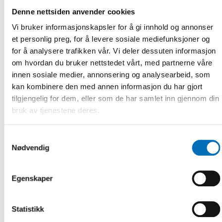
Denne nettsiden anvender cookies
Vi bruker informasjonskapsler for å gi innhold og annonser
et personlig preg, for å levere sosiale mediefunksjoner og
RAPPORT
-
FUNKSJONSHINDER
18 jun 2021
for å analysere trafikken vår. Vi deler dessuten informasjon
Nordic indicators for cooperation on disability
om hvordan du bruker nettstedet vårt, med partnerne våre
– Monitoring the implementation of UNCRPD
innen sosiale medier, annonsering og analysearbeid, som
and Agenda 2030
kan kombinere den med annen informasjon du har gjort
tilgjengelig for dem, eller som de har samlet inn gjennom din
No person with a disability shall be left behind. This report
presents suggested indicators for monitoring the
bruk av tjenestene deres.
implementation of t [...]
Samtykkevalg
Nødvendig
Egenskaper
Statistikk