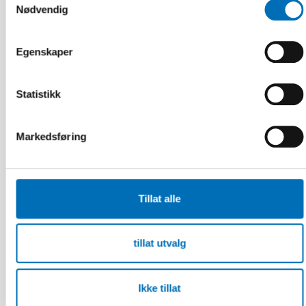
Nødvendig
Egenskaper
Statistikk
Markedsføring
Tillat alle
FUNKSJONSHINDER
6 des 2023
Universell utformning och samhällsekonomiska
tillat utvalg
analyser – En kartläggning av analyser och
litteratur
Ikke tillat