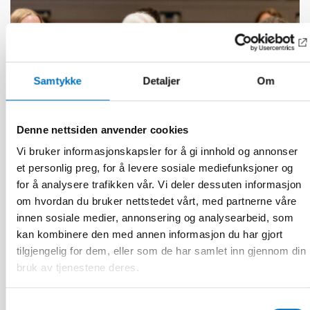
Samtykke
Detaljer
Om
Denne nettsiden anvender cookies
Vi bruker informasjonskapsler for å gi innhold og annonser
et personlig preg, for å levere sosiale mediefunksjoner og
for å analysere trafikken vår. Vi deler dessuten informasjon
FUNKSJONSHINDER
om hvordan du bruker nettstedet vårt, med partnerne våre
17 jun 2026
innen sosiale medier, annonsering og analysearbeid, som
“Active citizenship is not a privilege; it is a
right”
kan kombinere den med annen informasjon du har gjort
tilgjengelig for dem, eller som de har samlet inn gjennom din
bruk av tjenestene deres.
Samtykkevalg