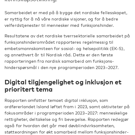
Samarbeidet er med på å bygge det nordiske fellesskapet,
er nyttig for å nå våre nordiske visjoner, og for å bedre
velferdstjenester til mennesker med funksjonshinder.
Resultatene av det nordiske tverrsektorielle samarbeidet på
funksjonshinderområdet rapporteres regelmessig til
embetsmannskomiteen for sosial- og helsepolitikk (EK-S),
og annethvert år til Nordisk råd. Dette er den første
rapporteringen fra nordisk samarbeid om funksjons­
hinderspørsmål i den nye programperioden 2023–2027.
Digital tilgjengelighet og inklusjon et
prioritert tema
Rapporten omfatter temaet digital inklusjon, som
ordførerlandet Island løftet fram i 2023, samt aktiviteter på
fokusområder i programperioden 2023–2027: menneskelige
rettigheter, deltakelse og fri bevegelse. Rapporten redegjør
også for hvordan det går med døvblindvirksomheten,
støtteordningen for økt samarbeid mellom funksjonshinder­