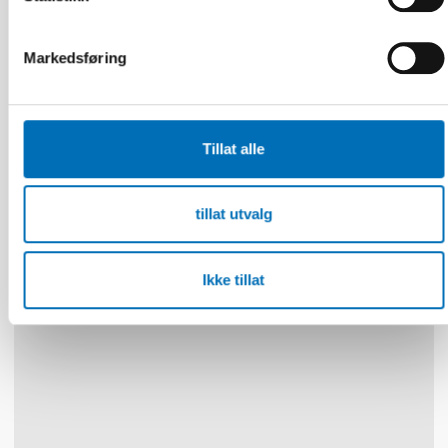
FUNKSJONSHINDER
Markedsføring
24 apr 2024
Nordisk samarbeid om
funksjonshinderspørsmål – Årsrapport 2023
Tillat alle
10
11
NOV
2026
tillat utvalg
Ikke tillat