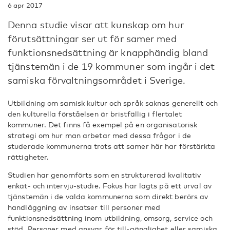
6 apr 2017
Denna studie visar att kunskap om hur
förutsättningar ser ut för samer med
funktionsnedsättning är knapphändig bland
tjänstemän i de 19 kommuner som ingår i det
samiska förvaltningsområdet i Sverige.
Utbildning om samisk kultur och språk saknas generellt och
den kulturella förståelsen är bristfällig i flertalet
kommuner. Det finns få exempel på en organisatorisk
strategi om hur man arbetar med dessa frågor i de
studerade kommunerna trots att samer här har förstärkta
rättigheter.
Studien har genomförts som en strukturerad kvalitativ
enkät- och intervju-studie. Fokus har lagts på ett urval av
tjänstemän i de valda kommunerna som direkt berörs av
handläggning av insatser till personer med
funktionsnedsättning inom utbildning, omsorg, service och
stöd. Personer med ansvar för till-gänglighet eller samiska