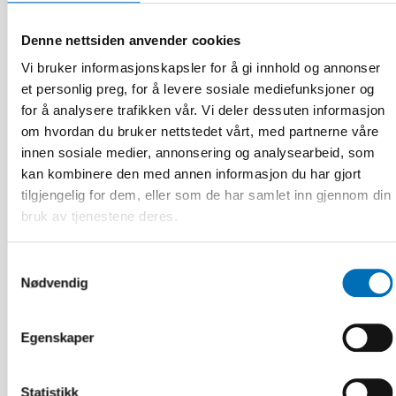
FUNKSJONSHINDER
17 jun 2026
Denne nettsiden anvender cookies
“Active citizenship is not a privilege; it is a
Vi bruker informasjonskapsler for å gi innhold og annonser
right”
et personlig preg, for å levere sosiale mediefunksjoner og
for å analysere trafikken vår. Vi deler dessuten informasjon
om hvordan du bruker nettstedet vårt, med partnerne våre
innen sosiale medier, annonsering og analysearbeid, som
kan kombinere den med annen informasjon du har gjort
tilgjengelig for dem, eller som de har samlet inn gjennom din
bruk av tjenestene deres.
Samtykkevalg
Nødvendig
Egenskaper
Statistikk