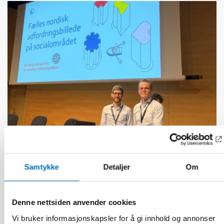
Samtykke
Detaljer
Om
FUNKSJONSHINDER
16 des 2025
Uppdrag: Koordinera komplexa
välfärdstjänster så ingen faller utanför
Denne nettsiden anvender cookies
Vi bruker informasjonskapsler for å gi innhold og annonser