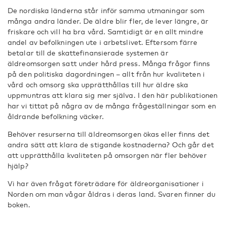
De nordiska länderna står inför samma utmaningar som
många andra länder. De äldre blir fler, de lever längre, är
friskare och vill ha bra vård. Samtidigt är en allt mindre
andel av befolkningen ute i arbetslivet. Eftersom färre
betalar till de skattefinansierade systemen är
äldreomsorgen satt under hård press. Många frågor finns
på den politiska dagordningen – allt från hur kvaliteten i
vård och omsorg ska upprätthållas till hur äldre ska
uppmuntras att klara sig mer själva. I den här publikationen
har vi tittat på några av de många frågeställningar som en
åldrande befolkning väcker.
Behöver resurserna till äldreomsorgen ökas eller finns det
andra sätt att klara de stigande kostnaderna? Och går det
att upprätthålla kvaliteten på omsorgen när fler behöver
hjälp?
Vi har även frågat företrädare för äldreorganisationer i
Norden om man vågar åldras i deras land. Svaren finner du
boken.