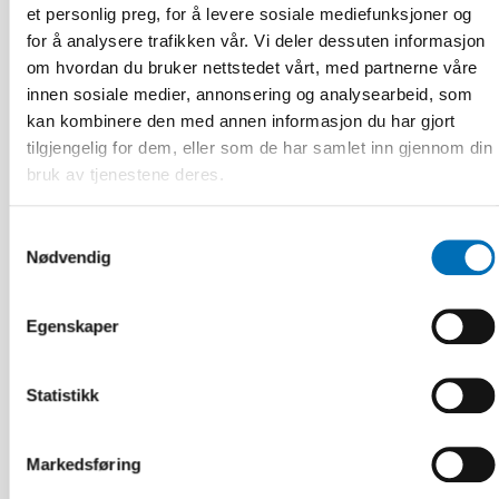
et personlig preg, for å levere sosiale mediefunksjoner og
for å analysere trafikken vår. Vi deler dessuten informasjon
om hvordan du bruker nettstedet vårt, med partnerne våre
innen sosiale medier, annonsering og analysearbeid, som
kan kombinere den med annen informasjon du har gjort
tilgjengelig for dem, eller som de har samlet inn gjennom din
bruk av tjenestene deres.
Samtykkevalg
Nødvendig
Egenskaper
Statistikk
VELFERDSTEKNOLOGI
4 aug 2026
Scoping review: Digital solutions in individual
Markedsføring
and family services in the Nordics