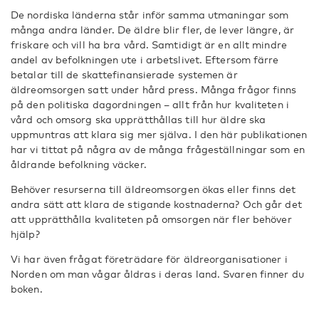
De nordiska länderna står inför samma utmaningar som
många andra länder. De äldre blir fler, de lever längre, är
friskare och vill ha bra vård. Samtidigt är en allt mindre
andel av befolkningen ute i arbetslivet. Eftersom färre
betalar till de skattefinansierade systemen är
äldreomsorgen satt under hård press. Många frågor finns
på den politiska dagordningen – allt från hur kvaliteten i
vård och omsorg ska upprätthållas till hur äldre ska
uppmuntras att klara sig mer själva. I den här publikationen
har vi tittat på några av de många frågeställningar som en
åldrande befolkning väcker.
Behöver resurserna till äldreomsorgen ökas eller finns det
andra sätt att klara de stigande kostnaderna? Och går det
att upprätthålla kvaliteten på omsorgen när fler behöver
hjälp?
Vi har även frågat företrädare för äldreorganisationer i
Norden om man vågar åldras i deras land. Svaren finner du
boken.