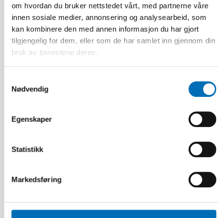
om hvordan du bruker nettstedet vårt, med partnerne våre
innen sosiale medier, annonsering og analysearbeid, som
kan kombinere den med annen informasjon du har gjort
tilgjengelig for dem, eller som de har samlet inn gjennom din
bruk av tjenestene deres.
Samtykkevalg
Nødvendig
Egenskaper
VELFERDSTEKNOLOGI
4 aug 2026
Statistikk
Scoping review: Digital solutions in individual
and family services in the Nordics
Markedsføring
30
NOV
1
DES
2026