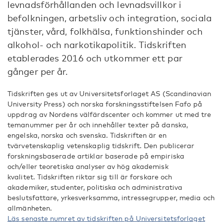
levnadsförhållanden och levnadsvillkor i
befolkningen, arbetsliv och integration, sociala
tjänster, vård, folkhälsa, funktionshinder och
alkohol- och narkotikapolitik. Tidskriften
etablerades 2016 och utkommer ett par
gånger per år.
Tidskriften ges ut av Universitetsforlaget AS (Scandinavian
University Press) och norska forskningsstiftelsen Fafo på
uppdrag av Nordens välfärdscenter och kommer ut med tre
temanummer per år och innehåller texter på danska,
engelska, norska och svenska.
Tidskriften är en
tvärvetenskaplig vetenskaplig tidskrift. Den publicerar
forskningsbaserade artiklar baserade på empiriska
och/eller teoretiska analyser av hög akademisk
kvalitet. Tidskriften riktar sig till är forskare och
akademiker, studenter, politiska och administrativa
beslutsfattare, yrkesverksamma, intressegrupper, media och
allmänheten.
Läs senaste numret av tidskriften på Universitetsforlaget