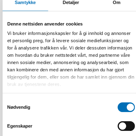
Samtykke
Detaljer
Om
Denne nettsiden anvender cookies
Vi bruker informasjonskapsler for å gi innhold og annonser
FUNKSJONSHINDER
et personlig preg, for å levere sosiale mediefunksjoner og
16 des 2025
for å analysere trafikken vår. Vi deler dessuten informasjon
Uppdrag: Koordinera komplexa
om hvordan du bruker nettstedet vårt, med partnerne våre
välfärdstjänster så ingen faller utanför
innen sosiale medier, annonsering og analysearbeid, som
kan kombinere den med annen informasjon du har gjort
tilgjengelig for dem, eller som de har samlet inn gjennom din
bruk av tjenestene deres.
Samtykkevalg
Nødvendig
Egenskaper