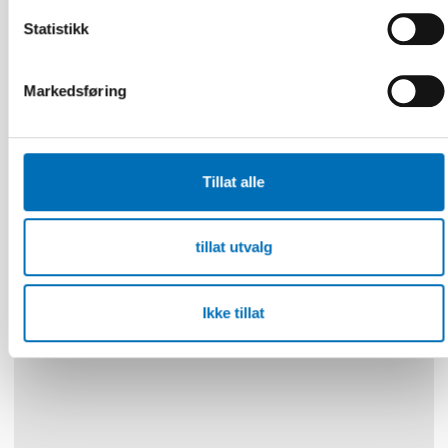
Statistikk
Markedsføring
VELFERDSTEKNOLOGI
4 aug 2026
Tillat alle
Scoping review: Digital solutions in individual
and family services in the Nordics
tillat utvalg
30
NOV
1
DES
2026
Ikke tillat