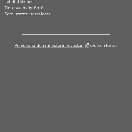
Lehdistöhuone
Tietosuojakäytäntö
Saavutettavuusseloste
Pohjoismaiden ministerineuvoston
alainen laitos