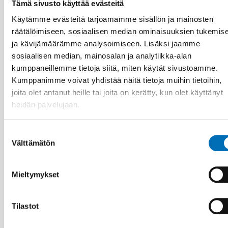
Tämä sivusto käyttää evästeitä
Käytämme evästeitä tarjoamamme sisällön ja mainosten
räätälöimiseen, sosiaalisen median ominaisuuksien tukemis
ja kävijämäärämme analysoimiseen. Lisäksi jaamme
sosiaalisen median, mainosalan ja analytiikka-alan
kumppaneillemme tietoja siitä, miten käytät sivustoamme.
Kumppanimme voivat yhdistää näitä tietoja muihin tietoihin,
joita olet antanut heille tai joita on kerätty, kun olet käyttänyt
heidän palvelujaan.
Suostumuksen
HYVINVOINTITEKNOLOGIA
Välttämätön
valinta
4 elo 2026
Scoping review: Digital solutions in individual
and family services in the Nordics
Mieltymykset
Tilastot
30
MARRAS
1
JOULU
2026