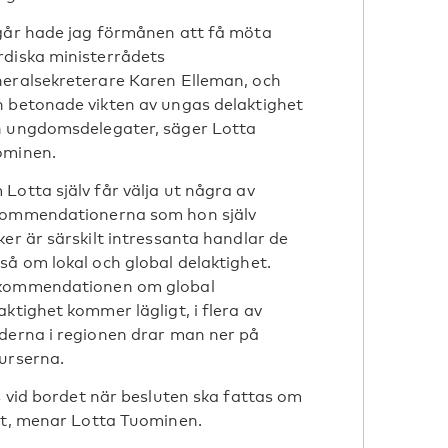
går hade jag förmånen att få möta
diska ministerrådets
eralsekreterare Karen Elleman, och
 betonade vikten av ungas delaktighet
 ungdomsdelegater, säger Lotta
ominen.
Lotta själv får välja ut några av
kommendationerna som hon själv
ker är särskilt intressanta handlar de
så om lokal och global delaktighet.
kommendationen om global
aktighet kommer lägligt, i flera av
derna i regionen drar man ner på
urserna.
s vid bordet när besluten ska fattas om
art, menar Lotta Tuominen.