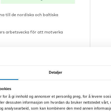
 till de nordiska och baltiska
ars arbetsvecka för att motverka
raktikplatser i offentlig sektor betalda
sektorer kan inspireras.
edie- och informationskunnighet för
 via AI
Detaljer
och stabila finansieringsmöjligheter
ookies
 for å gi innhold og annonser et personlig preg, for å levere sos
ga internationella delegationer
deler dessuten informasjon om hvordan du bruker nettstedet vårt,
omsrepresentant.
og analysearbeid, som kan kombinere den med annen informasjon d