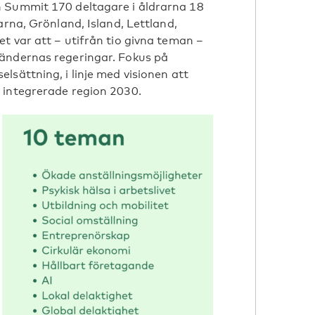
h Summit 170 deltagare i åldrarna 18
arna, Grönland, Island, Lettland,
t var att – utifrån tio givna teman –
ländernas regeringar. Fokus på
lsättning, i linje med visionen att
 integrerade region 2030.