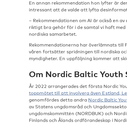
En annan rekommendation hon lyfter är den 
intressant att de valde att lyfta desinforma
– Rekommendationen om AI är också en av 
riktigt bra gehör för i de samtal vi haft med 
nordiska samarbetet.
Rekommendationerna har överlämnats till 
våren fortsätter spridningen till nordiska o
myndigheter. En uppföljning kommer att skicka
Om Nordic Baltic Youth
År 2022 arrangerades det första Nordic Yo
toppmötet till att involvera även Estland, L
genomfördes detta andra
Nordic Baltic Yo
av Statens ungdomsråd och Ungdomssektorn
ungdomskommittén (NORDBUK) och Nordisk
Finlands och Ålands ordförandeskap i Nordi