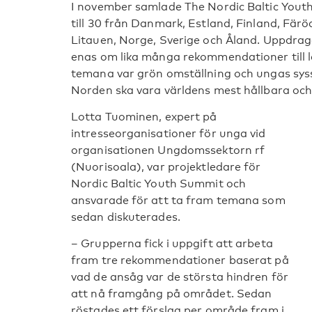
I november samlade The Nordic Baltic Yout
till 30 från Danmark, Estland, Finland, Färö
Litauen, Norge, Sverige och Åland. Uppdrage
enas om lika många rekommendationer till 
temana var grön omställning och ungas sysse
Norden ska vara världens mest hållbara och
Lotta Tuominen, expert på
intresseorganisationer för unga vid
organisationen Ungdomssektorn rf
(Nuorisoala), var projektledare för
Nordic Baltic Youth Summit och
ansvarade för att ta fram temana som
sedan diskuterades.
– Grupperna fick i uppgift att arbeta
fram tre rekommendationer baserat på
vad de ansåg var de största hindren för
att nå framgång på området. Sedan
röstades ett förslag per område fram i