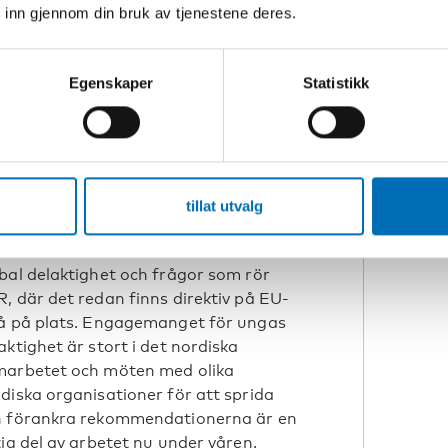
 inn gjennom din bruk av tjenestene deres.
 enklare att
Egenskaper
Statistikk
riga rekommendationer handlar om
tifrån att locka hem unga
reprenörer i ursprungsbefolkningar
l att motverka företags ’greenwashing’.
ta Nuominen tror att några
tillat utvalg
rekommendationerna är lättare att
lementera än andra, som lokal och
bal delaktighet och frågor som rör
, där det redan finns direktiv på EU-
å på plats. Engagemanget för ungas
aktighet är stort i det nordiska
marbetet och möten med olika
diska organisationer för att sprida
h förankra rekommendationerna är en
tig del av arbetet nu under våren.