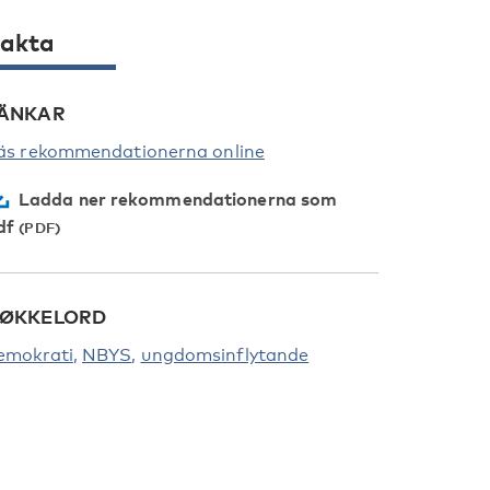
akta
ÄNKAR
äs rekommendationerna online
Ladda ner rekommendationerna som
df
ØKKELORD
emokrati
NBYS
ungdomsinflytande