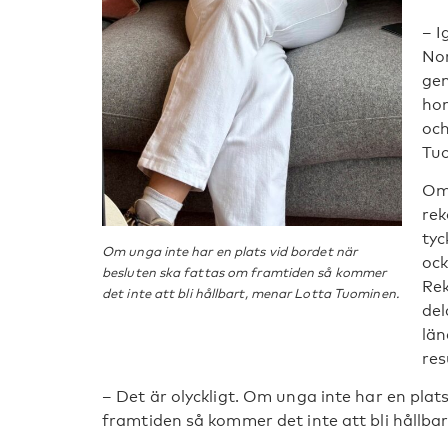
– I
Nor
gen
hon
och
Tu
Om 
re
tyc
Om unga inte har en plats vid bordet när
ock
besluten ska fattas om framtiden så kommer
Re
det inte att bli hållbart, menar Lotta Tuominen.
del
län
res
– Det är olyckligt. Om unga inte har en plat
framtiden så kommer det inte att bli hållb