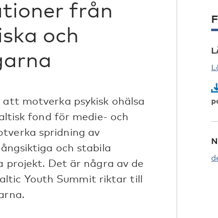
tioner från
F
iska och
L
garna
L
r att motverka psykisk ohälsa
p
baltisk fond för medie- och
tverka spridning av
N
långsiktiga och stabila
d
la projekt. Det är några av de
tic Youth Summit riktar till
arna.