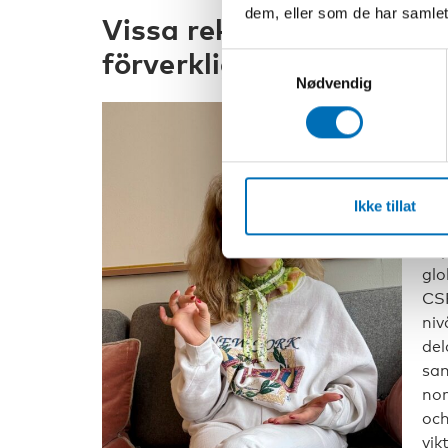
dem, eller som de har samlet
Vissa rekommendationer
förverkliga
Samtykkevalg
Nødvendig
Öv
all
ent
til
Lot
Ikke tillat
av 
imp
glo
CSR
niv
del
sa
nor
oc
vik