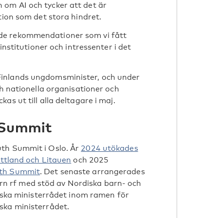
om AI och tycker att det är
tion som det stora hindret.
de rekommendationer som vi fått
institutioner och intressenter i det
Finlands ungdomsminister, och under
ch nationella organisationer och
s ut till alla deltagare i maj.
 Summit
uth Summit i Oslo. År
2024 utökades
ettland och Litauen
och 2025
uth Summit
. Det senaste arrangerades
 rf med stöd av Nordiska barn- och
a ministerrådet inom ramen för
ska ministerrådet.