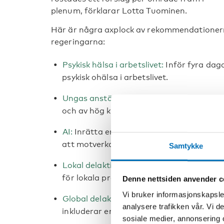
plenum, förklarar Lotta Tuominen.
Här är några axplock av rekommendationerna
regeringarna:
Psykisk hälsa i arbetslivet:
Inför fyra dag
psykisk ohälsa i arbetslivet.
Ungas anställningsmöjligheter:
Gör alla p
och av hög kvalitet, gå före så att andra 
AI:
Inrätta en nordisk-baltisk fond för m
att motverka spridning av desinformation
Samtykke
Lokal delaktighet:
Säkerställ långsiktiga 
för lokala projekt.
Denne nettsiden anvender c
Vi bruker informasjonskapsler
Global delaktighet:
Säkerställ att samtli
analysere trafikken vår. Vi 
inkluderar en demokratiskt utsedd ungd
sosiale medier, annonsering 