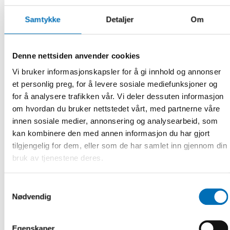
Samtykke
Detaljer
Om
Skolan, som de boende har högt förtroende för, skulle kunna spela en
Denne nettsiden anvender cookies
nyckelroll i att stärka den sociala sammanhållningen och bidra till ökad
tillit genom att öppna upp sina lokaler efter skoltid.
Vi bruker informasjonskapsler for å gi innhold og annonser
et personlig preg, for å levere sosiale mediefunksjoner og
Om studien
for å analysere trafikken vår. Vi deler dessuten informasjon
om hvordan du bruker nettstedet vårt, med partnerne våre
Projektet heter The Future of Diverse and Disadvantaged
innen sosiale medier, annonsering og analysearbeid, som
Neighborhoods in the Nordic Welfare States — The Voices of
kan kombinere den med annen informasjon du har gjort
Residents och leds av professor Peter Esaiasson vid
Göteborgs universitet. Projektet är en del av
tilgjengelig for dem, eller som de har samlet inn gjennom din
forskningsprogrammet
Framtida utmaningar i Norden
som
bruk av tjenestene deres.
finansieras av Svenska litteratursällskapet i Finland
(Suomen Kulttuurirahasto), Svenska kulturfonden, Stiftelsen
Samtykkevalg
Brita Maria Renlunds minne, Riksbankens Jubileumsfond och
Nødvendig
Familjen Kamprads stiftelse.
Målgruppen för the Vulnerable Neighborhoods Survey är
invånare i utsatta områden i respektive land. Med utsatta
Egenskaper