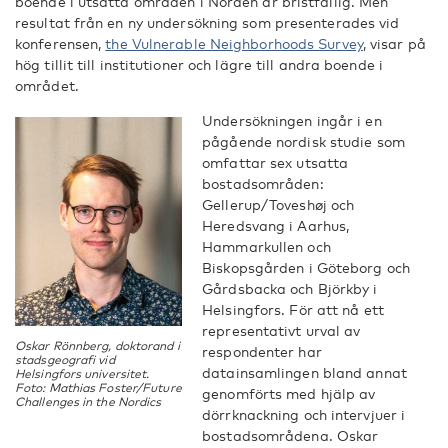
boende i utsatta områden i Norden är bristfällig. Men
resultat från en ny undersökning som presenterades vid
konferensen,
the Vulnerable Neighborhoods Survey
, visar på
hög tillit till institutioner och lägre till andra boende i
området.
Undersökningen ingår i en
pågående nordisk studie som
omfattar sex utsatta
bostadsområden:
Gellerup/Toveshøj och
Heredsvang i Aarhus,
Hammarkullen och
Biskopsgården i Göteborg och
Gårdsbacka och Björkby i
Helsingfors. För att nå ett
representativt urval av
Oskar Rönnberg, doktorand i
respondenter har
stadsgeografi vid
datainsamlingen bland annat
Helsingfors universitet.
Foto: Mathias Foster/Future
genomförts med hjälp av
Challenges in the Nordics
dörrknackning och intervjuer i
bostadsområdena. Oskar