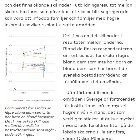
och det finns ökande skillnader i utbildningsresultat mellan
skolor. Faktorer som påverkar att skolor blir segregerade
kan vara att infödda familjer och familjer med högre
inkomst undviker skolor i utsatta områden.
Det finns en del skillnader i
resultaten mellan länderna.
Bland de finska respondenterna
är förtroendet för skolan lägre
bland dem som inte har barn än
bland dem som har barn. I de
svenska bostadsområdena är
förhållandet det omvända.
– Jämfört med liknande
områden i Sverige är förtroendet
för institutioner på en mycket
Förtroendet för skolan är
högre nivå i Finland, det som
lägre bland dem som inte
har barn än bland föräldrar.
verkligen sticker ut är hur mycket
Det finns också skillnader
invandrade föräldrar litar på de
mellan de nordiska
bostadsområden som ingår i
lokala skolorna i Helsingfors,
undersökningen.
säger Oskar Rönnberg.