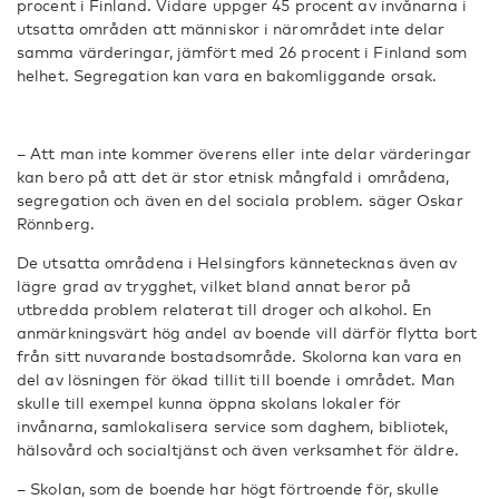
procent i Finland. Vidare uppger 45 procent av invånarna i
utsatta områden att människor i närområdet inte delar
samma värderingar, jämfört med 26 procent i Finland som
helhet. Segregation kan vara en bakomliggande orsak.
– Att man inte kommer överens eller inte delar värderingar
kan bero på att det är stor etnisk mångfald i områdena,
segregation och även en del sociala problem. säger Oskar
Rönnberg.
De utsatta områdena i Helsingfors kännetecknas även av
lägre grad av trygghet, vilket bland annat beror på
utbredda problem relaterat till droger och alkohol. En
anmärkningsvärt hög andel av boende vill därför flytta bort
från sitt nuvarande bostadsområde. Skolorna kan vara en
del av lösningen för ökad tillit till boende i området. Man
skulle till exempel kunna öppna skolans lokaler för
invånarna, samlokalisera service som daghem, bibliotek,
hälsovård och socialtjänst och även verksamhet för äldre.
– Skolan, som de boende har högt förtroende för, skulle