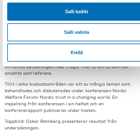
1) En face-to-face undersökning som genomförts bland
Salli kaikki
invånarna i sex stadsdelar i Aarhus (Gellerup/Toveshøj och
Heredsvang), Göteborg (Hammarkullen och Biskopsgården)
och Helsingfors (Gårdsbacka och Björkby).
Salli valinta
2) En uppföljande online-undersökning riktad till samma
respondenter med nya och delvis samma frågor som i 1),
och
Kiellä
3) en online-undersökning i de tre länderna riktad till den
allmänna befolkningen med frågor från 1) och 2) som har
använts som referens.
Tillit i olika bostadsområden var ett av många teman som
behandlades och diskuterades under konferensen Nordic
Welfare Forum: Nordic trust in a changing world. En
inspelning från konferensen i sin helhet och en
konferensrapport publiceras under hösten.
Toppbild: Oskar Rönnberg presenterar resultat från
undersökningen.