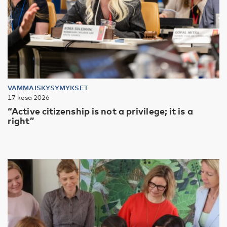
VAMMAISKYSYMYKSET
17 kesä 2026
“Active citizenship is not a privilege; it is a
right”