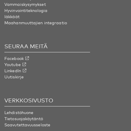
Vammaiskysymykset
Hyvinvointiteknologia
Iäkkäät
Maahanmuuttajien integraatio
SEURAA MEITÄ
Facebook
Youtube
LinkedIn
Uutiskirje
VERKKOSIVUSTO
Lehdistöhuone
Tietosuojakäytäntö
Saavutettavuusseloste