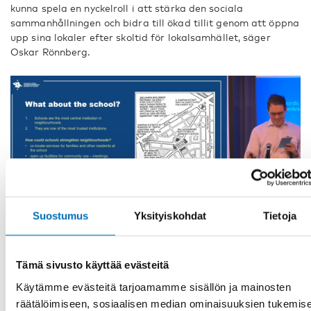
kunna spela en nyckelroll i att stärka den sociala
sammanhållningen och bidra till ökad tillit genom att öppna
upp sina lokaler efter skoltid för lokalsamhället, säger
Oskar Rönnberg.
Suostumus
Yksityiskohdat
Tietoja
Om studien
Projektet heter The Future of Diverse and Disadvantaged
Tämä sivusto käyttää evästeitä
Neighborhoods in the Nordic Welfare States — The Voices of
Residents och leds av professor Peter Esaiasson vid
Käytämme evästeitä tarjoamamme sisällön ja mainosten
Göteborgs universitet. Projektet är en del av
räätälöimiseen, sosiaalisen median ominaisuuksien tukemis
forskningsprogrammet
Framtida utmaningar i Norden
som