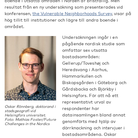
boende i utsatta områden i Norden är bristfällig. Men
resultat från en ny undersökning som presenterades vid
konferensen,
the Vulnerable Neighborhoods Survey
, visar på
hög tillit till institutioner och lägre till andra boende i
området.
Undersökningen ingår i en
pågående nordisk studie som
omfattar sex utsatta
bostadsområden:
Gellerup/Toveshøj och
Heredsvang i Aarhus,
Hammarkullen och
Biskopsgården i Göteborg och
Gårdsbacka och Björkby i
Helsingfors. För att nå ett
representativt urval av
Oskar Rönnberg, doktorand i
respondenter har
stadsgeografi vid
datainsamlingen bland annat
Helsingfors universitet.
Foto: Mathias Foster/Future
genomförts med hjälp av
Challenges in the Nordics
dörrknackning och intervjuer i
bostadsområdena. Oskar