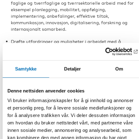
faglige og tverrfaglige og tverrsektorielle arbeid med for
eksempel planlegging, mobilitet, oppfølging,
implementering, anbefalinger, effektive tiltak,
kommunikasjon, innovasjon, digitalisering, forskning og
internasjonalt samarbeid.
Drøfte utfordringer og muligheter i arbeidet med å
styrke fysisk aktivitet og bidra til økt bevissthet om disse
på tvers av de nordiske landene.
Samtykke
Detaljer
Om
Meeting report from the network meeting in May 2025
Expert meeting on children and young
Denne nettsiden anvender cookies
people’s health and well-being – Focus
Vi bruker informasjonskapsler for å gi innhold og annonser
on physical activity within the school
et personlig preg, for å levere sosiale mediefunksjoner og
sector
for å analysere trafikken vår. Vi deler dessuten informasjon
om hvordan du bruker nettstedet vårt, med partnerne våre
The Nordic network for physical activity played an active
innen sosiale medier, annonsering og analysearbeid, som
role in the expert meeting on children and young people’s
health and well-being focusing on physical activity within
kan kombinere den med annen informasjon du har gjort