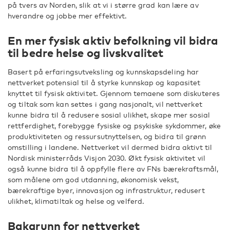
på tvers av Norden, slik at vi i større grad kan lære av
hverandre og jobbe mer effektivt.
En mer fysisk aktiv befolkning vil bidra
til bedre helse og livskvalitet
Basert på erfaringsutveksling og kunnskapsdeling har
nettverket potensial til å styrke kunnskap og kapasitet
knyttet til fysisk aktivitet. Gjennom temaene som diskuteres
og tiltak som kan settes i gang nasjonalt, vil nettverket
kunne bidra til å redusere sosial ulikhet, skape mer sosial
rettferdighet, forebygge fysiske og psykiske sykdommer, øke
produktiviteten og ressursutnyttelsen, og bidra til grønn
omstilling i landene. Nettverket vil dermed bidra aktivt til
Nordisk ministerråds Visjon 2030. Økt fysisk aktivitet vil
også kunne bidra til å oppfylle flere av FNs bærekraftsmål,
som målene om god utdanning, økonomisk vekst,
bærekraftige byer, innovasjon og infrastruktur, redusert
ulikhet, klimatiltak og helse og velferd.
Bakgrunn for nettverket