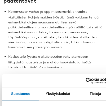
päätehtävät
Kokemusten vaihto ja oppimisesimerkkien vaihto
yksittäisten Pohjoismaiden työstä. Tämä voidaan tehdä
esimerkiksi alojen monoammatillisen sekä
poikkitieteellisen ja monitieteellisen työn välillä tai sisällä
esimerkiksi suunnittelun, liikkuvuuden, seurannan,
täytäntöönpanon, suositusten, tehokkaiden aloitteiden,
viestinnän, innovoinnin, digitalisoinnin, tutkimuksen ja
kansainvälisen yhteistyön kanssa.
Keskustelu fyysisen aktiivisuuden vahvistamiseen
liittyvistä haasteista ja mahdollisuuksista ja lisätä
tietoisuutta niistä Pohjoismaissa.
Meeting report from the network meeting in May 2025
Expert meeting on children and young
Suostumus
Yksityiskohdat
Tietoja
people’s health and well-being – Focus
on physical activity within the school