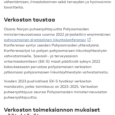
vähentämisen, ilmastotoimien sekä terveyden ja hyvinvoinnin
tavoitteita.
Verkoston taustaa
Osana Norjan puheenjohtajuutta Pohjoismaiden
ministerineuvostossa vuonna 2022 järjestettiin ensimmäinen
pohjoismainen digitaalinen liikuntakonferenssi
.
Konferenssi syntyi useiden Pohjoismaiden yhteistyönä.
Konferenssityö loi pohjan pohjoismaisen liikuntayhteistyön
vahvistamiselle. Sosiaali- ja terveysasiain
virkamieskomitean (EK-S) maat päättivät syksyn 2022
kokouksessaan perustaa pohjoismaisen verkoston
jatkamaan pohjoismaisen liikuntayhteistyön vahvistamista.
Vuoden 2023 puolivälissä EK-S hyväksyi verkoston
mandaatin, jonka toimikausi on 2023-2025. Verkoston
puheenjohtajuus seuraa Pohjoismaiden ministerineuvoston
puheenjohtajuutta.
Verkoston toimeksiannon mukaiset