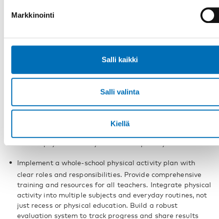
Take home messages
Markkinointi
The results of the expert meeting have been summarised in
the meeting report
Expert meeting on children and
young people’s health and well-being – Focused on physical
activity within the school sector
and include the
Salli kaikki
following recommendations:
Emphasize physical activity’s impact on academic
Salli valinta
achievement and cognitive function in decision-making.
Consider broader societal framing (mental health,
wellbeing) and its connection to academic outcomes.
Kiellä
Align with policy instruments and law of education to
elevate physical activity as a formal priority.
Implement a whole-school physical activity plan with
clear roles and responsibilities. Provide comprehensive
training and resources for all teachers. Integrate physical
activity into multiple subjects and everyday routines, not
just recess or physical education. Build a robust
evaluation system to track progress and share results