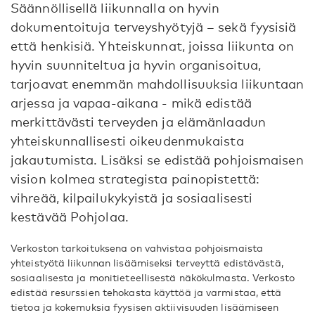
Säännöllisellä liikunnalla on hyvin
dokumentoituja terveyshyötyjä – sekä fyysisiä
että henkisiä. Yhteiskunnat, joissa liikunta on
hyvin suunniteltua ja hyvin organisoitua,
tarjoavat enemmän mahdollisuuksia liikuntaan
arjessa ja vapaa-aikana - mikä edistää
merkittävästi terveyden ja elämänlaadun
yhteiskunnallisesti oikeudenmukaista
jakautumista. Lisäksi se edistää pohjoismaisen
vision kolmea strategista painopistettä:
vihreää, kilpailukykyistä ja sosiaalisesti
kestävää Pohjolaa.
Verkoston tarkoituksena on vahvistaa pohjoismaista
yhteistyötä liikunnan lisäämiseksi terveyttä edistävästä,
sosiaalisesta ja monitieteellisestä näkökulmasta. Verkosto
edistää resurssien tehokasta käyttöä ja varmistaa, että
tietoa ja kokemuksia fyysisen aktiivisuuden lisäämiseen