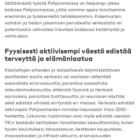
tähtäävästä työstä Pohjoismaissa on helpompi jakaa
kaikissa Pohjoismaissa, jotta voimme oppia toisiltamme
enemmän ja työskennellä tehokkaammin. Kokemusten
vaihdon ja tiedon jakamisen perusteella verkostolla on
potentiaalia vahvistaa liikuntaa koskevaa tietämystä ja
valmiuksia.
Fyysisesti aktiivisempi väestö edistää
terveyttä ja elämänlaatua
Käsiteltyjen aiheiden ja kansallisesti käynnistettävien
aloitteiden avulla verkosto voi osaltaan vähentää
sosiaalista eriarvoisuutta, parantaa sosiaalista
oikeudenmukaisuutta, ehkäistä fyysisiä ja henkisiä
sairauksia, parantaa tuottavuutta ja resurssien käyttöä
sekä edistää vihreää siirtymää eri maissa. Verkosto edistää
aktiivisesti Pohjoismaiden ministerineuvoston Visio 2030 -
hanketta. Liikunnan lisääminen voisi myös edistää useiden
YK:n kestävän kehityksen tavoitteiden saavuttamista, kuten
hyvän koulutuksen, talouskasvun, kestävien kaupunkien,
innovaatioiden ja infrastruktuurin, eriarvoisuuden