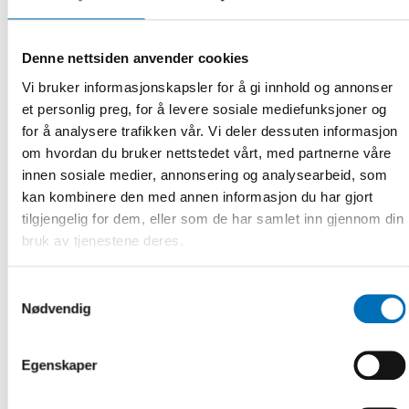
13.00
Välkommen
Åsa Ström Hildestrand och Helena Lagercrantz, Nordregio
Denne nettsiden anvender cookies
13.05 Om nordiskt samarbete om integration
Kristin Marklund, Nordens välfärdscenter –
Vi bruker informasjonskapsler for å gi innhold og annonser
www.integrationnorden.org
et personlig preg, for å levere sosiale mediefunksjoner og
for å analysere trafikken vår. Vi deler dessuten informasjon
13.10 Presentation av rapporten – slutsatser, lärdomar och
om hvordan du bruker nettstedet vårt, med partnerne våre
rekommendationer
Hjördís Rut Sigurjónsdóttir och Sandra Oliveira e Costa,
innen sosiale medier, annonsering og analysearbeid, som
Nordregio
kan kombinere den med annen informasjon du har gjort
tilgjengelig for dem, eller som de har samlet inn gjennom din
13.30 Paneldiskussion – Vad tycker de boende själva?
bruk av tjenestene deres.
Stämmer bilden i rapporten? Vad kan civilsamhället göra
mer för att förbättra pandemihanteringen och minska
utanförskapet? Vilka åtgärder krävs på nationell nivå?
Samtykkevalg
Helena Hede och Fardosa Omar, Folkets Hus Rinkeby,
Nødvendig
Sverige
Mai-Britt Haugaard Jeppesen, Bydelsmødre, Danmark
Mariama Dafae, Drammen sanitetsforening, Norge
Egenskaper
14.00
Paneldiskussion – Vilka lärdomar drar myndigheterna