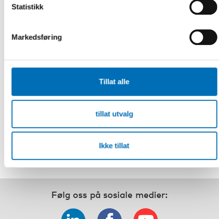
inför kommande kriser? Vilka åtgärder planeras nu för att
Statistikk
minska utanförskapet och öka jämlikheten? Vilka är de
största hindren?
Anders Kessling, Delegationen mot segregation, Sverige
Markedsføring
Jaana Nevalainen, Miljöministeriet, Finland
Thor Indseth, Folkehelseinstituttet, Norge
14.30 Avslutning
Tillat alle
Registrering og informasjon
tillat utvalg
DEL
Ikke tillat
Følg oss på sosiale medier: