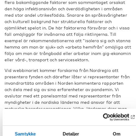
flera bakomliggande faktorer som sammantaget orsakat
den höga infektionsnivån och överdödligheten i områden
med stor andel utrikesfödda. Snarare än språksvårigheter
och kulturell bakgrund har strukturella faktorer och
ojämlikhet spelat in. De här faktorerna försvårar och i vissa
fall omöjliggör för invånarna att följa riktlinjerna. Till
exempel är rekommendationerna att ”isolera sig och stanna
hemma om man är sjuk» och «arbeta hemifrån” omöjliga att
följa om man är trångbodd eller arbetar inom gig-ekonomin
eller vård-, transport och servicesektorn.
Vid webbinariet kommer forskarna från Nordregio att
presentera fynden och därefter låter vi representanter från
invandrartäta områden i Norden kommentera rapporten
och dela med sig av sina erfarenheter av pandemin. Vi
avslutar med ett panelsamtal med representanter från
myndigheter i de nordiska länderna med ansvar för att
motverka boendesegregationen. Vilka lärdomar drar man
inför kommande pandemier och inför framtiden?
Program
Samtykke
Detaljer
Om