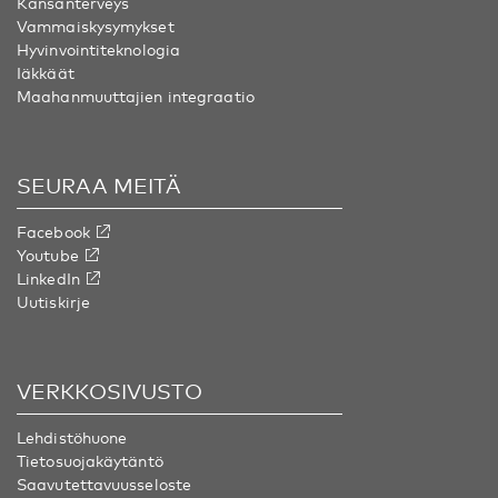
Kansanterveys
Vammaiskysymykset
Hyvinvointiteknologia
Iäkkäät
Maahanmuuttajien integraatio
SEURAA MEITÄ
Facebook
Youtube
LinkedIn
Uutiskirje
VERKKOSIVUSTO
Lehdistöhuone
Tietosuojakäytäntö
Saavutettavuusseloste