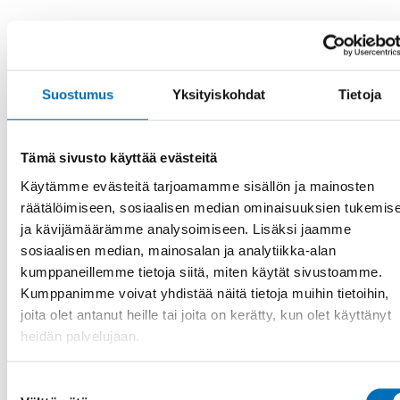
Program
13.00
Welcome
Åsa Ström Hildestrand and Helena Lagercrantz, Nordregio
Suostumus
Yksityiskohdat
Tietoja
13.05 Introduction to the Nordic co-operation on integration
Kristin Marklund, The Nordic Welfare Centre
Tämä sivusto käyttää evästeitä
13.10 About the report – conclusions, lessons learned and
recommendations
Käytämme evästeitä tarjoamamme sisällön ja mainosten
Hjördís Rut Sigurjónsdóttir and Sandra Oliveira e Costa,
räätälöimiseen, sosiaalisen median ominaisuuksien tukemis
Nordregio
ja kävijämäärämme analysoimiseen. Lisäksi jaamme
13.30
Panel discussion – What do the residents think, is the
sosiaalisen median, mainosalan ja analytiikka-alan
picture in the report correct? Can civil society improve
kumppaneillemme tietoja siitä, miten käytät sivustoamme.
pandemic management and reduce exclusion? What
Kumppanimme voivat yhdistää näitä tietoja muihin tietoihin,
measures are required at national level?
joita olet antanut heille tai joita on kerätty, kun olet käyttänyt
Helena Hede and Fardosa Omar, Folkets Hus Rinkeby,
heidän palvelujaan.
Sweden
Mai-Britt Haugaard Jeppesen, Bydelsmødre, Denmark
Mariama Dafae, Drammen sanitetsforening, Norway
Suostumuksen