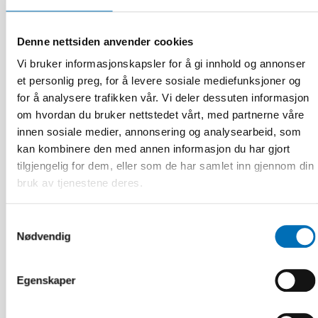
Denne nettsiden anvender cookies
Gøran Gregor Caspian Andreas
Vi bruker informasjonskapsler for å gi innhold og annonser
Forsgren
et personlig preg, for å levere sosiale mediefunksjoner og
Senior Adviser and Project Manager on
for å analysere trafikken vår. Vi deler dessuten informasjon
Deafblind Issues, Nordic Welfare Centre
om hvordan du bruker nettstedet vårt, med partnerne våre
innen sosiale medier, annonsering og analysearbeid, som
kan kombinere den med annen informasjon du har gjort
tilgjengelig for dem, eller som de har samlet inn gjennom din
bruk av tjenestene deres.
Samtykkevalg
Nødvendig
Egenskaper