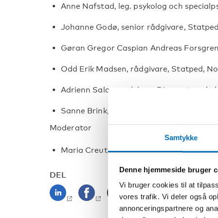
Anne Nafstad, leg. psykolog och specialp
Johanne Godø, senior rådgivare, Statp
Gøran Gregor Caspian Andreas Forsgren,
Odd Erik Madsen, rådgivare, Statped, N
Adrienn Salamon, lektor, Diamanten skol
Sanne Brink, pedagog, Aktivitets- och b
Moderator
Samtykke
Maria Creutz, Nordens välfärdscenter
Denne hjemmeside bruger c
DEL
Vi bruger cookies til at tilpas
vores trafik. Vi deler også 
annonceringspartnere og anal