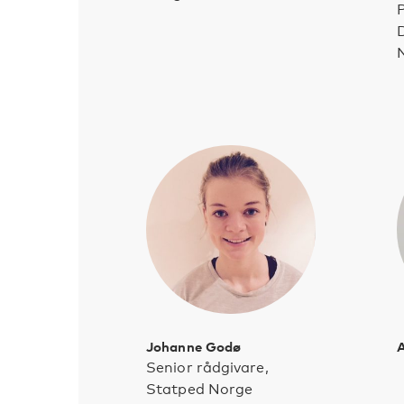
D
Johanne Godø
Senior rådgivare,
Statped Norge