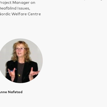
Project Manager on
eafblind Issues,
Nordic Welfare Centre
Anne Nafstad