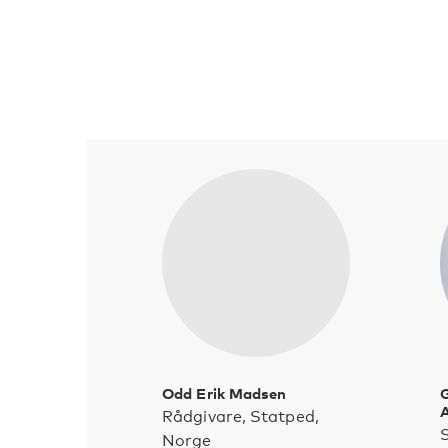
Odd Erik Madsen
G
A
Rådgivare, Statped,
S
Norge