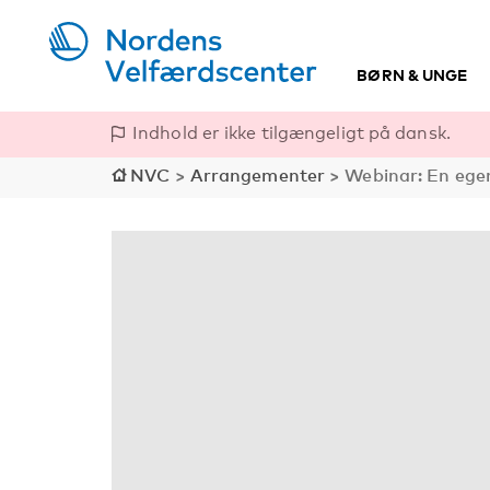
BØRN & UNGE
Indhold er ikke tilgængeligt på dansk.
NVC
>
Arrangementer
>
Webinar: En ege