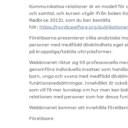
Kommunikativa relationer är en modell för an
och samtal, och kursen utgår ifrån boken 
Rødbroe 2013), som du kan beställa
här:
https://nordicwelfare.org/publikation
Föreläsarna presenterar olika analytiska mo
personer med medfödd dövblindhets eget sä
på kroppsliga/taktila uttrycksformer.
Webbinariet riktar sig till professionella m
genomföra individuella insatser som handl
barn, unga och vuxna med medfödd dövblind
funktionsnedsättningar. Innehållet är också
som vill få mer kunskap om hur man kan bidr
relationen med personer som har dessa fun
Webbinariet kommer att innehålla föreläsn
Föreläsare