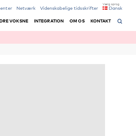
enter
Netværk
Videnskabelige tidsskrifter
Dansk
DRE VOKSNE
INTEGRATION
OM OS
KONTAKT