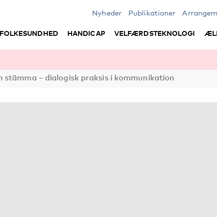
Nyheder
Publikationer
Arrangem
FOLKESUNDHED
HANDICAP
VELFÆRDSTEKNOLOGI
ÆL
n stämma – dialogisk praksis i kommunikation