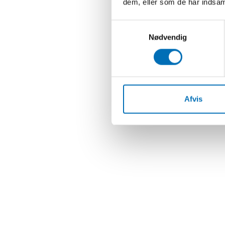
dem, eller som de har indsaml
Samtykkevalg
Nødvendig
Afvis