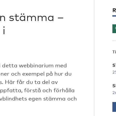
R
en stämma –
 i
T
vi detta webbinarium med
S
2
oner och exempel på hur du
. Här får du ta del av
S
ppfatta, förstå och förhålla
2
övblindhets egen stämma och