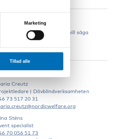
PROG
Marketing
pråket är skandinaviska, det vill säga
anska, norska och svenska.
ebbinariet texttolkas.
Tillad alle
ONTAKTPERSONER
aria Creutz
rojektledare | Dövblindverksamheten
46 73 517 20 31
aria.creutz@nordicwelfare.org
ina Sténs
vent specialist
46 70 056 51 73