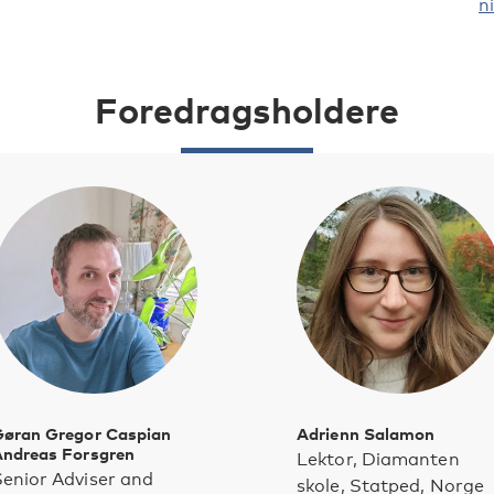
n
Foredragsholdere
øran Gregor Caspian
Adrienn Salamon
ndreas Forsgren
Lektor, Diamanten
enior Adviser and
skole, Statped, Norge