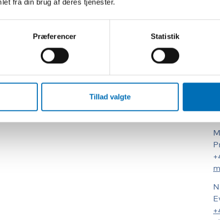
et fra din brug af deres tjenester.
S
Præferencer
Statistik
S
d
W
Tillad valgte
K
M
P
+
m
N
E
+