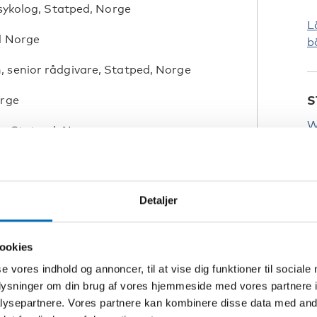
sykolog, Statped, Norge
L
ed Norge
b
 senior rådgivare, Statped, Norge
orge
S
W
e, Statped, Norge
otilbud, CDH, Danmark
K
Detaljer
H
ookies
L
se vores indhold og annoncer, til at vise dig funktioner til sociale
oplysninger om din brug af vores hjemmeside med vores partnere i
Å
ysepartnere. Vores partnere kan kombinere disse data med andr
G