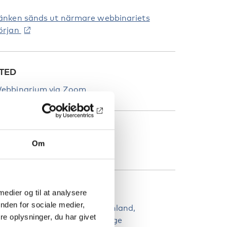
änken sänds ut närmare webbinariets
örjan
TED
ebbinarium via Zoom
ATEGORIER
Om
andicap
ANDE
 medier og til at analysere
nden for sociale medier,
land
Danmark
Färöarna
Finland
e oplysninger, du har givet
rönland
Island
Norge
Sverige