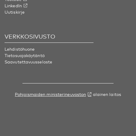
LinkedIn
Uutiskirje
VERKKOSIVUSTO
Lehdistöhuone
Tietosuojakäytäntö
Saavutettavuusseloste
Pohjoismaiden ministerineuvoston
alainen laitos