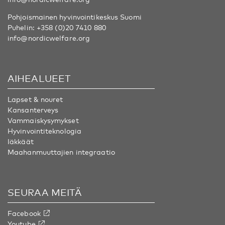
Pohjoismainen hyvinvointikeskus Suomi
Puhelin:
+358 (0)20 7410 880
info@nordicwelfare.org
AIHEALUEET
Lapset & nouret
Kansanterveys
Vammaiskysymykset
Hyvinvointiteknologia
Iäkkäät
Maahanmuuttajien integraatio
SEURAA MEITÄ
Facebook
Youtube