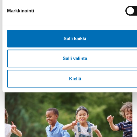
Markkinointi
VAMMAISKYSYMYKSET
3 marras 2020
Salli kaikki
Smarta städer sätter människan i fokus
- Placera alltid människan i fokus. Detta är och bör vara
Salli valinta
huvudsyftet då du arbetar med smarta städer och
samhällen. Människans behov [...]
Kiellä