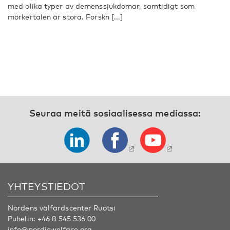
med olika typer av demenssjukdomar, samtidigt som
mörkertalen är stora. Forskn [...]
Seuraa meitä sosiaalisessa mediassa:
YHTEYSTIEDOT
Nordens välfärdscenter Ruotsi
Puhelin:
+46 8 545 536 00
info@nordicwelfare.org