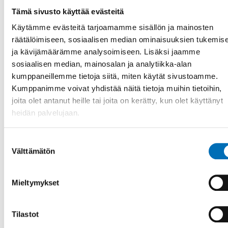
5 marras 2020
Tämä sivusto käyttää evästeitä
Ny rapport: fler äldre vuxna ska vara med och
Käytämme evästeitä tarjoamamme sisällön ja mainosten
planera frågor som angår dem
räätälöimiseen, sosiaalisen median ominaisuuksien tukemis
Inkludera fler äldre vuxna i arbetet med äldrefrågor, både
ja kävijämäärämme analysoimiseen. Lisäksi jaamme
på en lokal och nationell nivå. Den äldre befolkningen ska
sosiaalisen median, mainosalan ja analytiikka-alan
inte enbart var [...]
kumppaneillemme tietoja siitä, miten käytät sivustoamme.
Kumppanimme voivat yhdistää näitä tietoja muihin tietoihin,
joita olet antanut heille tai joita on kerätty, kun olet käyttänyt
heidän palvelujaan.
Suostumuksen
Välttämätön
valinta
Mieltymykset
Tilastot