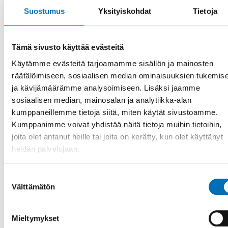
Suostumus
Yksityiskohdat
Tietoja
Tämä sivusto käyttää evästeitä
Käytämme evästeitä tarjoamamme sisällön ja mainosten
räätälöimiseen, sosiaalisen median ominaisuuksien tukemis
ja kävijämäärämme analysoimiseen. Lisäksi jaamme
sosiaalisen median, mainosalan ja analytiikka-alan
kumppaneillemme tietoja siitä, miten käytät sivustoamme.
Kumppanimme voivat yhdistää näitä tietoja muihin tietoihin,
RAPORTTI
-
MAAHANMUUTTAJIEN INTEGRAATIO
joita olet antanut heille tai joita on kerätty, kun olet käyttänyt
15 huhti 2025
heidän palvelujaan.
Conference report: How can the Nordic
countries better promote labour market
integration among migrant mothers and
Suostumuksen
fathers?
Välttämätön
valinta
Migrant mothers face significant challenges entering the
Nordic labour market, with parenthood often making
Mieltymykset
integration harder. Th [...]