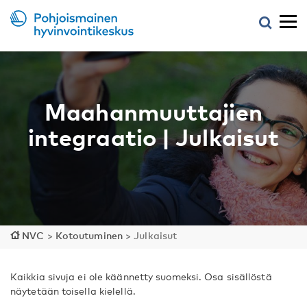
Maahanmuuttajien
integraatio | Julkaisut
NVC
>
Kotoutuminen
>
Julkaisut
Kaikkia sivuja ei ole käännetty suomeksi. Osa sisällöstä
näytetään toisella kielellä.