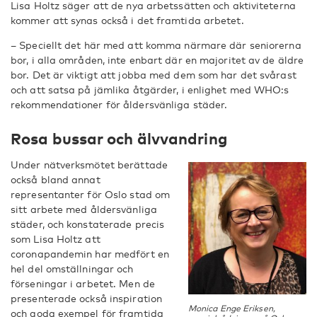
Lisa Holtz säger att de nya arbetssätten och aktiviteterna
kommer att synas också i det framtida arbetet.
– Speciellt det här med att komma närmare där seniorerna
bor, i alla områden, inte enbart där en majoritet av de äldre
bor. Det är viktigt att jobba med dem som har det svårast
och att satsa på jämlika åtgärder, i enlighet med WHO:s
rekommendationer för åldersvänliga städer.
Rosa bussar och älvvandring
Under nätverksmötet berättade
också bland annat
representanter för Oslo stad om
sitt arbete med åldersvänliga
städer, och konstaterade precis
som Lisa Holtz att
coronapandemin har medfört en
hel del omställningar och
förseningar i arbetet. Men de
presenterade också inspiration
Monica Enge Eriksen,
och goda exempel för framtida