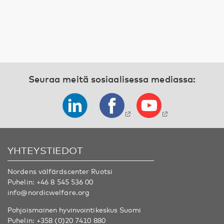
Seuraa meitä sosiaalisessa mediassa:
YHTEYSTIEDOT
Nordens välfärdscenter Ruotsi
Puhelin:
+46 8 545 536 00
info@nordicwelfare.org
Pohjoismainen hyvinvointikeskus Suomi
Puhelin:
+358 (0)20 7410 880