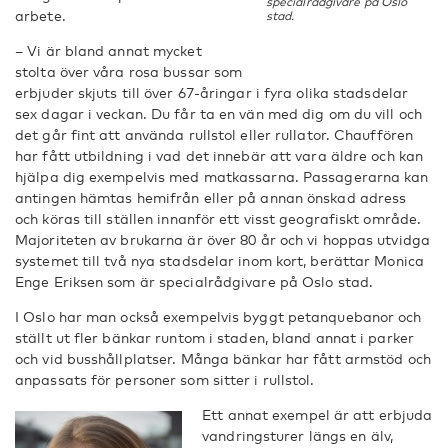
specialrådgivare på Oslo
arbete.
stad.
– Vi är bland annat mycket
stolta över våra rosa bussar som
erbjuder skjuts till över 67-åringar i fyra olika stadsdelar
sex dagar i veckan. Du får ta en vän med dig om du vill och
det går fint att använda rullstol eller rullator. Chauffören
har fått utbildning i vad det innebär att vara äldre och kan
hjälpa dig exempelvis med matkassarna. Passagerarna kan
antingen hämtas hemifrån eller på annan önskad adress
och köras till ställen innanför ett visst geografiskt område.
Majoriteten av brukarna är över 80 år och vi hoppas utvidga
systemet till två nya stadsdelar inom kort, berättar Monica
Enge Eriksen som är specialrådgivare på Oslo stad.
I Oslo har man också exempelvis byggt petanquebanor och
ställt ut fler bänkar runtom i staden, bland annat i parker
och vid busshållplatser. Många bänkar har fått armstöd och
anpassats för personer som sitter i rullstol.
Ett annat exempel är att erbjuda
vandringsturer längs en älv,