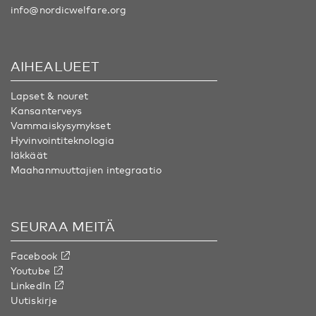
info@nordicwelfare.org
AIHEALUEET
Lapset & nouret
Kansanterveys
Vammaiskysymykset
Hyvinvointiteknologia
Iäkkäät
Maahanmuuttajien integraatio
SEURAA MEITÄ
Facebook
Youtube
LinkedIn
Uutiskirje