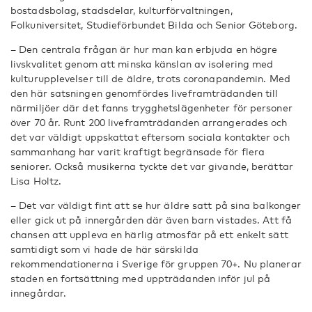
bostadsbolag, stadsdelar, kulturförvaltningen,
Folkuniversitet, Studieförbundet Bilda och Senior Göteborg.
– Den centrala frågan är hur man kan erbjuda en högre
livskvalitet genom att minska känslan av isolering med
kulturupplevelser till de äldre, trots coronapandemin. Med
den här satsningen genomfördes liveframträdanden till
närmiljöer där det fanns trygghetslägenheter för personer
över 70 år. Runt 200 liveframträdanden arrangerades och
det var väldigt uppskattat eftersom sociala kontakter och
sammanhang har varit kraftigt begränsade för flera
seniorer. Också musikerna tyckte det var givande, berättar
Lisa Holtz.
– Det var väldigt fint att se hur äldre satt på sina balkonger
eller gick ut på innergården där även barn vistades. Att få
chansen att uppleva en härlig atmosfär på ett enkelt sätt
samtidigt som vi hade de här särskilda
rekommendationerna i Sverige för gruppen 70+. Nu planerar
staden en fortsättning med uppträdanden inför jul på
innegårdar.