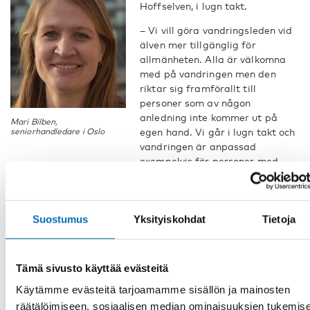
Hoffselven, i lugn takt.
– Vi vill göra vandringsleden vid
älven mer tillgänglig för
allmänheten. Alla är välkomna
med på vandringen men den
riktar sig framförallt till
personer som av någon
anledning inte kommer ut på
Mari Bilben,
egen hand. Vi går i lugn takt och
seniorhandledare i Oslo
vandringen är anpassad
exempelvis för personer med
rullstol eller synnedsättning.
Vandringarna genomförs i samarbete med föreningen
Hoffselvens venner, berättar Mari Bilben som är
Suostumus
Yksityiskohdat
Tietoja
seniorhandledare i Bydel Ullern i Oslo.
Oslo och Göteborg hör tillsammans med Trondheim, Esbjerg,
Reykjavik, Uppsala, Halstahammar, Stockholm, Gävle,
Tämä sivusto käyttää evästeitä
Östersund och Tammerfors till ett nordiskt nätverk för
åldersvänliga städer och kommuner. Nätverket koordineras
Käytämme evästeitä tarjoamamme sisällön ja mainosten
av Nordens välfärdscenter.
räätälöimiseen, sosiaalisen median ominaisuuksien tukemis