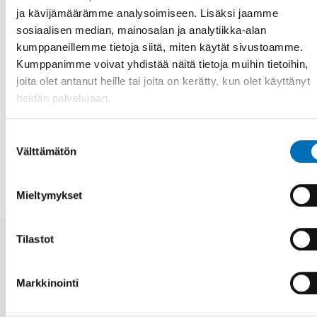
ja kävijämäärämme analysoimiseen. Lisäksi jaamme
Läs mer om Nordens välfärdscenters arbete med ett
sosiaalisen median, mainosalan ja analytiikka-alan
hälsosamt och aktivt åldrande här:
Aktivt och hälsosamt
åldrande i Norden
kumppaneillemme tietoja siitä, miten käytät sivustoamme.
Kumppanimme voivat yhdistää näitä tietoja muihin tietoihin,
Fakta
joita olet antanut heille tai joita on kerätty, kun olet käyttänyt
heidän palvelujaan.
Suostumuksen
JAA
Välttämätön
valinta
Mieltymykset
Tilastot
Aiheeseen liittyviä uutisia
Markkinointi